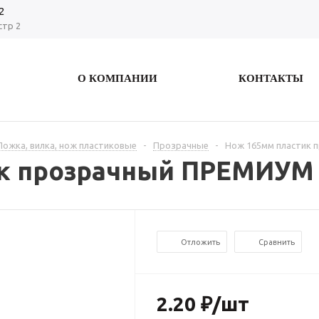
2
стр 2
О КОМПАНИИ
КОНТАКТЫ
Ложка, вилка, нож пластиковые
-
Прозрачные
-
Нож 165мм пластик 
к прозрачный ПРЕМИУМ 
Отложить
Сравнить
2.20
₽
/шт