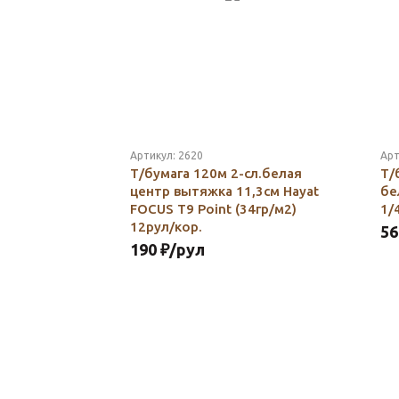
Артикул:
2620
Арт
Т/бумага 120м 2-сл.белая
Т/
центр вытяжка 11,3см Hayat
бе
FOCUS T9 Point (34гр/м2)
1/
12рул/кор.
56
190
₽
/рул