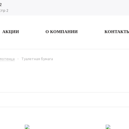
2
стр 2
АКЦИИ
О КОМПАНИИ
КОНТАКТ
олотенца
-
Туалетная бумага