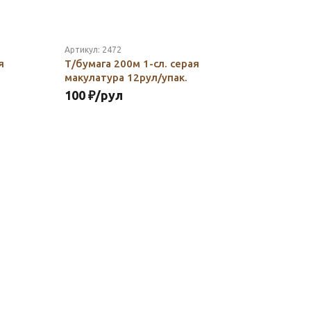
Артикул:
2472
я
Т/бумага 200м 1-сл. серая
макулатура 12рул/упак.
100
₽
/рул