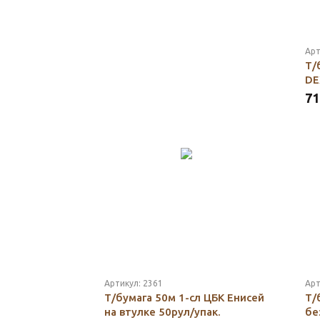
Арт
Т/
DE
71
Артикул:
2361
Арт
Т/бумага 50м 1-сл ЦБК Енисей
Т/
на втулке 50рул/упак.
бе