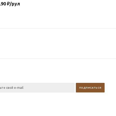
.90
₽
/рул