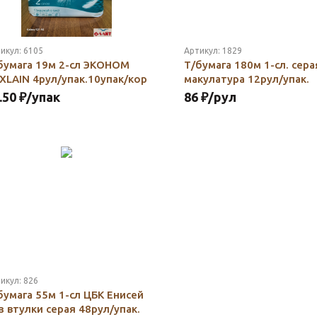
икул:
6105
Артикул:
1829
бумага 19м 2-сл ЭКОНОМ
Т/бумага 180м 1-сл. сера
XLAIN 4рул/упак.10упак/кор
макулатура 12рул/упак.
.50
₽
/упак
86
₽
/рул
икул:
826
бумага 55м 1-сл ЦБК Енисей
з втулки серая 48рул/упак.