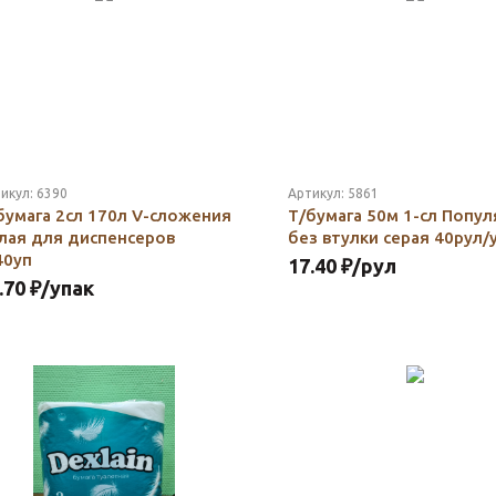
икул:
6390
Артикул:
5861
бумага 2сл 170л V-сложения
Т/бумага 50м 1-сл Попу
лая для диспенсеров
без втулки серая 40рул/у
40уп
17.40
₽
/рул
.70
₽
/упак