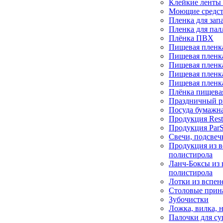
Клейкие ленты 
Моющие средс
Пленка для зап
Пленка для пал
Плёнка ПВХ
Пищевая пленк
Пищевая пленк
Пищевая пленк
Пищевая пленк
Пищевая пленк
Плёнка пищева
Праздничный р
Посуда бумажн
Продукция Rest
Продукция РarS
Свечи, подсве
Продукция из 
полистирола
Ланч-Боксы из 
полистирола
Лотки из вспен
Столовые прин
Зубочистки
Ложка, вилка, 
Палочки для с