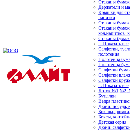
Стаканы бума
Держатели и ма
Крышки для ста
напитки
Стаканы бума
Стаканы бумаж
хол.напитков+
Стаканы бума
... Показать все
Салфетки, туале
полотенца
Полотенца бум
Полотенца бум
Салфетки бума
Салфетки влаж
Салфетки круж
... Показать все
Лоток №1,№2,
Бутылки
Ведра пластик
Дюни: посуда, 
Бокалы, рюмки,
Боксы, контей
Детская серия
Дюни: салфетки