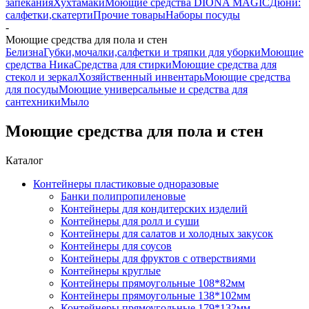
запекания
Хухтамаки
Моющие средства DIONA MAGIC
Дюни:
салфетки,скатерти
Прочие товары
Наборы посуды
-
Моющие средства для пола и стен
Белизна
Губки,мочалки,салфетки и тряпки для уборки
Моющие
средства Ника
Средства для стирки
Моющие средства для
стекол и зеркал
Хозяйственный инвентарь
Моющие средства
для посуды
Моющие универсальные и средства для
сантехники
Мыло
Моющие средства для пола и стен
Каталог
Контейнеры пластиковые одноразовые
Банки полипропиленовые
Контейнеры для кондитерских изделий
Контейнеры для ролл и суши
Контейнеры для салатов и холодных закусок
Контейнеры для соусов
Контейнеры для фруктов с отверствиями
Контейнеры круглые
Контейнеры прямоугольные 108*82мм
Контейнеры прямоугольные 138*102мм
Контейнеры прямоугольные 179*132мм,