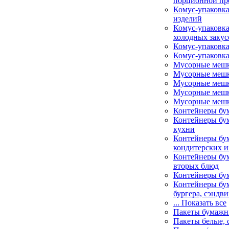
порционной пр
Комус-упаковка
изделий
Комус-упаковка
холодных закус
Комус-упаковка
Комус-упаковка
Мусорные меш
Мусорные мешк
Мусорные мешк
Мусорные мешк
Мусорные мешк
Контейнеры бу
Контейнеры бу
кухни
Контейнеры бу
кондитерских и
Контейнеры бум
вторых блюд
Контейнеры бу
Контейнеры бу
бургера, сэндви
... Показать все
Пакеты бумаж
Пакеты белые, 