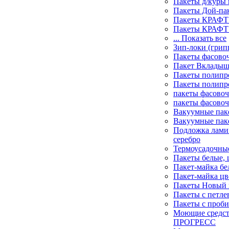
Пакеты д/куры 
Пакеты Дой-па
Пакеты КРАФТ 
Пакеты КРАФТ 
... Показать все
Зип-локи (грип
Пакеты фасово
Пакет Вклады
Пакеты полипр
Пакеты полипр
пакеты фасово
пакеты фасово
Вакуумные пак
Вакуумные пак
Подложка лами
серебро
Термоусадочны
Пакеты белые, 
Пакет-майка бе
Пакет-майка цв
Пакеты Новый г
Пакеты с петле
Пакеты с проб
Моющие средс
ПРОГРЕСС