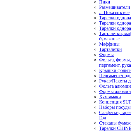
Пики
Размешиватели
... Показать все
Тарелки однор
Тарелки однор
Тарелки однора
Тарталетки, м
бумажные
Маффины
Тарталетки
Формы
Фольга, формы
пергамент, рука
Крышки фольги
Пергамент/под
Рукав/Пакеты д
Фольга алюмин
Формы алюмин
Хухтамаки
Концепция SU
Наборы посуды
Салфетки, таре
Год
Стаканы бумаж
Тарелки CHINE