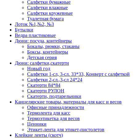
Салфетки бумажные
Салфетки влажные
Салфетки кружевные
Туалетная бумага
Лоток №1,№2, №3
Бутылки
Ведра пластиковые
Дюни: посуда, контейнеры
Бокалы, рюмки, стаканы
Боксы, контейнеры
Детская серия
Дюни: салфетки,скатерти
Новый год
Салфетки 1-сл, 3-сл. 33*33, Конверт с салфеткой
Салфетки 2-сл.,3-сл 24*24
Скатерти 84*84
Скатерти РУЛОН
Скатерти, подтарельники
Канцелярские товары, материалы для касс и весов
Офисные принадлежности
Термолента для касс
Термоэтикетка для весов
Ценники
Этикет-лента для этикет-пистолетов
Клейкие ленты (скотч)