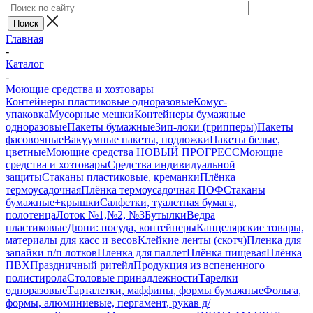
Главная
-
Каталог
-
Моющие средства и хозтовары
Контейнеры пластиковые одноразовые
Комус-
упаковка
Мусорные мешки
Контейнеры бумажные
одноразовые
Пакеты бумажные
Зип-локи (грипперы)
Пакеты
фасовочные
Вакуумные пакеты, подложки
Пакеты белые,
цветные
Моющие средства НОВЫЙ ПРОГРЕСС
Моющие
средства и хозтовары
Средства индивидуальной
защиты
Стаканы пластиковые, креманки
Плёнка
термоусадочная
Плёнка термоусадочная ПОФ
Стаканы
бумажные+крышки
Салфетки, туалетная бумага,
полотенца
Лоток №1,№2, №3
Бутылки
Ведра
пластиковые
Дюни: посуда, контейнеры
Канцелярские товары,
материалы для касс и весов
Клейкие ленты (скотч)
Пленка для
запайки п/п лотков
Пленка для паллет
Плёнка пищевая
Плёнка
ПВХ
Праздничный ритейл
Продукция из вспененного
полистирола
Столовые принадлежности
Тарелки
одноразовые
Тарталетки, маффины, формы бумажные
Фольга,
формы, алюминиевые, пергамент, рукав д/