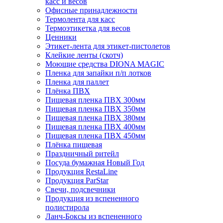
касс и весов
Офисные принадлежности
Термолента для касс
Термоэтикетка для весов
Ценники
Этикет-лента для этикет-пистолетов
Клейкие ленты (скотч)
Моющие средства DIONA MAGIC
Пленка для запайки п/п лотков
Пленка для паллет
Плёнка ПВХ
Пищевая пленка ПВХ 300мм
Пищевая пленка ПВХ 350мм
Пищевая пленка ПВХ 380мм
Пищевая пленка ПВХ 400мм
Пищевая пленка ПВХ 450мм
Плёнка пищевая
Праздничный ритейл
Посуда бумажная Новый Год
Продукция RestaLine
Продукция РarStar
Свечи, подсвечники
Продукция из вспененного
полистирола
Ланч-Боксы из вспененного