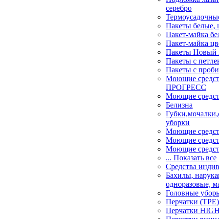
серебро
Термоусадочны
Пакеты белые, 
Пакет-майка бе
Пакет-майка цв
Пакеты Новый г
Пакеты с петле
Пакеты с проб
Моющие средс
ПРОГРЕСС
Моющие средст
Белизна
Губки,мочалки,
уборки
Моющие средств
Моющие средст
Моющие средств
... Показать все
Средства инди
Бахилы, нарука
одноразовые, м
Головные убор
Перчатки (ТРЕ)
Перчатки HIG