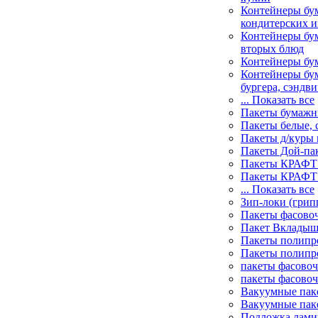
Контейнеры бу
кондитерских и
Контейнеры бум
вторых блюд
Контейнеры бу
Контейнеры бу
бургера, сэндви
... Показать все
Пакеты бумаж
Пакеты белые, 
Пакеты д/куры 
Пакеты Дой-па
Пакеты КРАФТ 
Пакеты КРАФТ 
... Показать все
Зип-локи (грип
Пакеты фасово
Пакет Вклады
Пакеты полипр
Пакеты полипр
пакеты фасово
пакеты фасово
Вакуумные пак
Вакуумные пак
Подложка лами