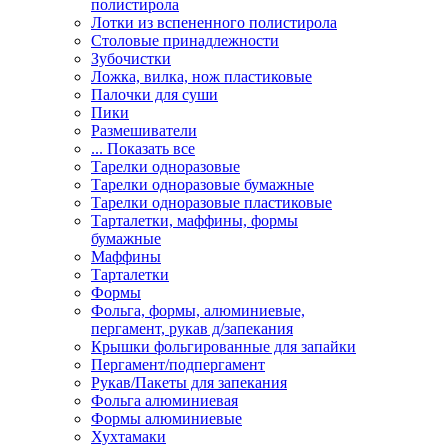
полистирола
Лотки из вспененного полистирола
Столовые принадлежности
Зубочистки
Ложка, вилка, нож пластиковые
Палочки для суши
Пики
Размешиватели
... Показать все
Тарелки одноразовые
Тарелки одноразовые бумажные
Тарелки одноразовые пластиковые
Тарталетки, маффины, формы
бумажные
Маффины
Тарталетки
Формы
Фольга, формы, алюминиевые,
пергамент, рукав д/запекания
Крышки фольгированные для запайки
Пергамент/подпергамент
Рукав/Пакеты для запекания
Фольга алюминиевая
Формы алюминиевые
Хухтамаки