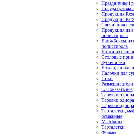
Праздничный р
Посуда бумажн
Продукция Rest
Продукция РarS
Свечи, подсве
Продукция из 
полистирола
Ланч-Боксы из 
полистирола
Лотки из вспен
Столовые прин
Зубочистки
Ложка, вилка, 
Палочки для с
Пики
Размешиватели
... Показать все
Тарелки однор
Тарелки однор
Тарелки однора
Тарталетки, м
бумажные
Маффины
Тарталетки
Формы