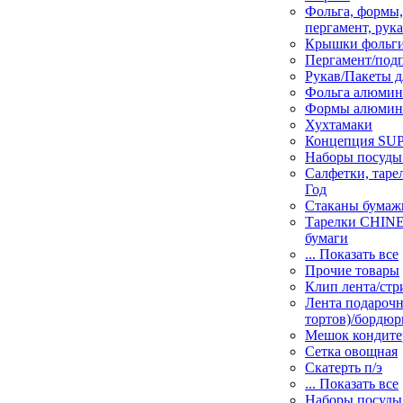
Фольга, формы
пергамент, рука
Крышки фольги
Пергамент/под
Рукав/Пакеты д
Фольга алюмин
Формы алюмин
Хухтамаки
Концепция SU
Наборы посуды
Салфетки, таре
Год
Стаканы бумаж
Тарелки CHINE
бумаги
... Показать все
Прочие товары
Клип лента/стр
Лента подарочн
тортов)/бордюр
Мешок кондите
Сетка овощная
Скатерть п/э
... Показать все
Наборы посуды