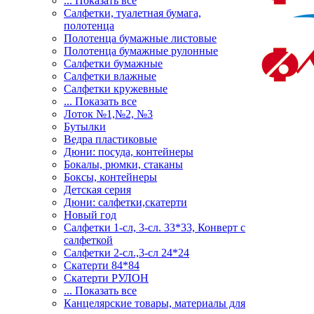
... Показать все
Салфетки, туалетная бумага,
полотенца
Полотенца бумажные листовые
Полотенца бумажные рулонные
Салфетки бумажные
Салфетки влажные
Салфетки кружевные
... Показать все
Лоток №1,№2, №3
Бутылки
Ведра пластиковые
Дюни: посуда, контейнеры
Бокалы, рюмки, стаканы
Боксы, контейнеры
Детская серия
Дюни: салфетки,скатерти
Новый год
Салфетки 1-сл, 3-сл. 33*33, Конверт с
салфеткой
Салфетки 2-сл.,3-сл 24*24
Скатерти 84*84
Скатерти РУЛОН
... Показать все
Канцелярские товары, материалы для