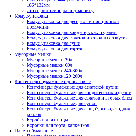
186*132мм
Лотки, контейнеры под запайку
Комус-упаковка
Комус-упаковка для десертов и порционной
продукции
Комус-упаковка для кондитерских изделий
Комус-упаковка для салатов и холодных закусок
Комус-упаковка для суши
Комус-упаковка для тортов
Мусорные мешки
Мусорные мешки 30л
Мусорные мешки 60л
Мусорные мешки240-300л
Мусорные мешки120-200л
Контейнеры бумажные одноразовые
Контейнеры бумажные для азиатской кухни
Контейнеры бумажные для кондитерских изделий
Контейнеры бумажные для салатов и вторых блюд
Контейнеры бумажные для супов
Контейнеры бумажные для фри, бургера, сэндвич,
роллов
Коробки для пиццы
Коробки для торта, капкейков
Пакеты бумажные