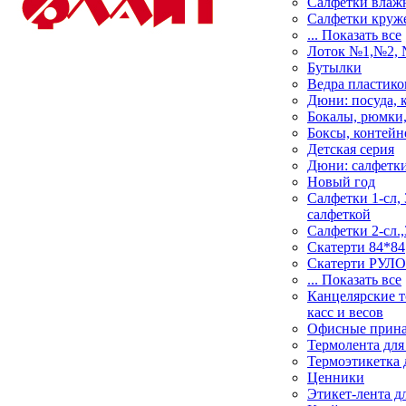
Салфетки влаж
Салфетки круж
... Показать все
Лоток №1,№2,
Бутылки
Ведра пластик
Дюни: посуда, 
Бокалы, рюмки,
Боксы, контей
Детская серия
Дюни: салфетки
Новый год
Салфетки 1-сл, 
салфеткой
Салфетки 2-сл.,
Скатерти 84*84
Скатерти РУЛ
... Показать все
Канцелярские т
касс и весов
Офисные прин
Термолента для
Термоэтикетка 
Ценники
Этикет-лента д