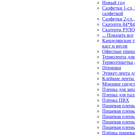
Новый год
Салфетки 1-сл, 
салфеткой
Салфетки 2-сл.,
Скатерти 84*84
Скатерти РУЛ
... Показать все
Канцелярские т
касс и весов
Офисные прин
Термолента для
Термоэтикетка 
Ценники
Этикет-лента д
Клейкие ленты 
Моющие средс
Пленка для зап
Пленка для пал
Плёнка ПВХ
Пищевая пленк
Пищевая пленк
Пищевая пленк
Пищевая пленк
Пищевая пленк
Плёнка пищева