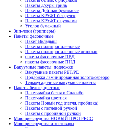
Пакеты белые, с рисунком
Пакеты д/куры гриль
Пакеты Дой-пак бумажные
Пакеты КРАФТ без ручек
Пакеты КРАФТ с ручками
Уголок бумажный
Зип-локи (грипперы)
Пакеты фасовочные
Пакет Вкладыш
Пакеты полипропиленовые
Пакеты полипропиленовые липклап
пакеты фасовочные ПВД
пакеты фасовочные ПНД
Вакуумные пакеты, подложки
Вакуумные пакеты РЕТ/РЕ
Подложка ламинированная золото/серебро
Термоусадочные вакуумные пакеты
Пакеты белые, цветные
Пакет-майка белая и Спасибо
Пакет-майка цветная
Пакеты Новый год (петля, пробивка)
Пакеты с петлевой ручкой
Пакеты с пробивной ручкой
Моющие средства НОВЫЙ ПРОГРЕСС
Моющие средства и хозтовары