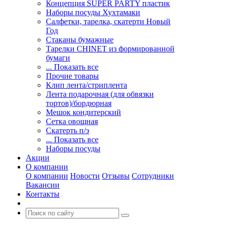
Концепция SUPER PARTY пластик
Наборы посуды Хухтамаки
Салфетки, тарелка, скатерти Новый
Год
Стаканы бумажные
Тарелки CHINET из формированной
бумаги
... Показать все
Прочие товары
Клип лента/стриплента
Лента подарочная (для обвязки
тортов)/бордюрная
Мешок кондитерский
Сетка овощная
Скатерть п/э
... Показать все
Наборы посуды
Акции
О компании
О компании
Новости
Отзывы
Сотрудники
Вакансии
Контакты