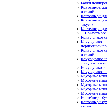
Банки полипро
Контейнеры дл
изделий
Контейнеры для
Контейнеры для
закусок
Контейнеры для
... Показать все
Комус-упаковк
Комус-упаковка
порционной пр
Комус-упаковка
изделий
Комус-упаковка
холодных закус
Комус-упаковка
Комус-упаковка
Мусорные меш
Мусорные мешк
Мусорные мешк
Мусорные мешк
Мусорные мешк
Контейнеры бу
Контейнеры бу
кухни