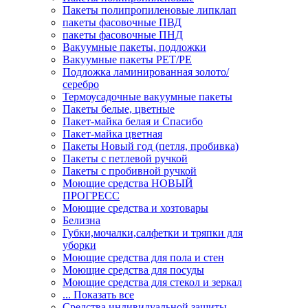
Пакеты полипропиленовые липклап
пакеты фасовочные ПВД
пакеты фасовочные ПНД
Вакуумные пакеты, подложки
Вакуумные пакеты РЕТ/РЕ
Подложка ламинированная золото/
серебро
Термоусадочные вакуумные пакеты
Пакеты белые, цветные
Пакет-майка белая и Спасибо
Пакет-майка цветная
Пакеты Новый год (петля, пробивка)
Пакеты с петлевой ручкой
Пакеты с пробивной ручкой
Моющие средства НОВЫЙ
ПРОГРЕСС
Моющие средства и хозтовары
Белизна
Губки,мочалки,салфетки и тряпки для
уборки
Моющие средства для пола и стен
Моющие средства для посуды
Моющие средства для стекол и зеркал
... Показать все
Средства индивидуальной защиты