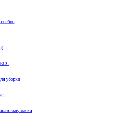
серебро
ы
а)
РЕСС
для уборки
кал
оразовые, маски