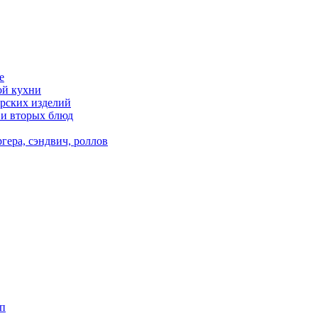
е
ой кухни
рских изделий
 и вторых блюд
гера, сэндвич, роллов
п