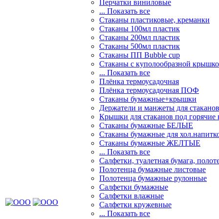
Перчатки виниловые
... Показать все
Стаканы пластиковые, креманки
Стаканы 100мл пластик
Стаканы 200мл пластик
Стаканы 500мл пластик
Стаканы ПП Bubble cup
Стаканы с куполообразной крышк
... Показать все
Плёнка термоусадочная
Плёнка термоусадочная ПОФ
Стаканы бумажные+крышки
Держатели и манжеты для стакано
Крышки для стаканов под горячие
Стаканы бумажные БЕЛЫЕ
Стаканы бумажные для хол.напит
Стаканы бумажные ЖЕЛТЫЕ
... Показать все
Салфетки, туалетная бумага, полот
Полотенца бумажные листовые
Полотенца бумажные рулонные
Салфетки бумажные
Салфетки влажные
Салфетки кружевные
... Показать все