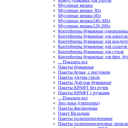
Комус-упаковка для тортов
Мусорные мешки
Мусорные мешки 30л
Мусорные мешки 60л
Мусорные мешки240-300л
Мусорные мешки120-200л
Контейнеры бумажные одноразовы
Контейнеры бумажные для азиатск
Контейнеры бумажные для кондите
Контейнеры бумажные для салатов
Контейнеры бумажные для супов
Контейнеры бумажные для фри, бур
... Показать все
Пакеты бумажные
Пакеты белые, с рисунком
Пакеты д/куры гриль
Пакеты Дой-пак бумажные
Пакеты КРАФТ без ручек
Пакеты КРАФТ с ручками
... Показать все
Зип-локи (грипперы)
Пакеты фасовочные
Пакет Вкладыш
Пакеты полипропиленовые
Пакеты полипропиленовые липкла