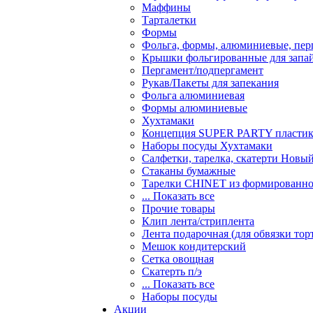
Маффины
Тарталетки
Формы
Фольга, формы, алюминиевые, перг
Крышки фольгированные для запа
Пергамент/подпергамент
Рукав/Пакеты для запекания
Фольга алюминиевая
Формы алюминиевые
Хухтамаки
Концепция SUPER PARTY пласти
Наборы посуды Хухтамаки
Салфетки, тарелка, скатерти Новы
Стаканы бумажные
Тарелки CHINET из формированно
... Показать все
Прочие товары
Клип лента/стриплента
Лента подарочная (для обвязки тор
Мешок кондитерский
Сетка овощная
Скатерть п/э
... Показать все
Наборы посуды
Акции