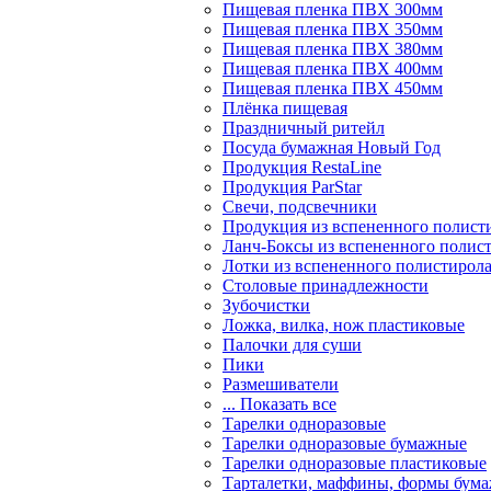
Пищевая пленка ПВХ 300мм
Пищевая пленка ПВХ 350мм
Пищевая пленка ПВХ 380мм
Пищевая пленка ПВХ 400мм
Пищевая пленка ПВХ 450мм
Плёнка пищевая
Праздничный ритейл
Посуда бумажная Новый Год
Продукция RestaLine
Продукция РarStar
Свечи, подсвечники
Продукция из вспененного полист
Ланч-Боксы из вспененного полис
Лотки из вспененного полистирол
Столовые принадлежности
Зубочистки
Ложка, вилка, нож пластиковые
Палочки для суши
Пики
Размешиватели
... Показать все
Тарелки одноразовые
Тарелки одноразовые бумажные
Тарелки одноразовые пластиковые
Тарталетки, маффины, формы бум