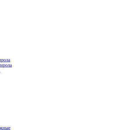
ирола
тирола
а
ажные