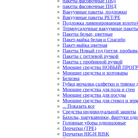
пакеты фасовочные ПВД
пакеты фасовочные ПНД
Вакуумные пакеты, подложки
Вакуумные пакеты РЕТ/РЕ
Подложка ламинированная золото/
Термоусадочные вакуумные пакет
Пакеты белые, цветные
Пакет-майка белая и Спасибо
Пакет-майка цветная
Пакеты Новый год (петля, пробивк
Пакеты с петлевой ручкой
Пакеты с пробивной ручкой
Моющие средства НОВЫЙ ПРОГ
Моющие средства и хозтовары
Белизна
Губки,мочалки,салфетки и тряпки 
Моющие средства для пола и стен
Моющие средства для посуды
Моющие средства для стекол и зер
... Показать все
Средства индивидуальной защиты
Бахилы, нарукавники, фартуки одн
Головные уборы одноразовые
Перчатки (ТРЕ)
Перчатки HIGH RISK