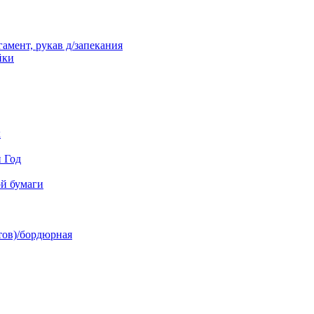
амент, рукав д/запекания
йки
к
й Год
й бумаги
тов)/бордюрная