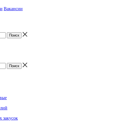
ки
Вакансии
овые
елий
х закусок