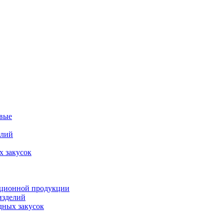
овые
елий
х закусок
орционной продукции
изделий
дных закусок