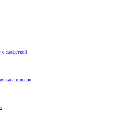
т с салфеткой
я касс и весов
в