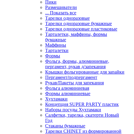
Пики
Размешиватели
... Показать все
Тарелки одноразовые
Тарелки одноразовые бумажные
Тарелки одноразовые пластиковые
Тарталетки, маффины, формы
бумажные
Маффины
Тарталетки
Формы
Фольга, формы, алюминиевые,
пергамент, рукав д/запекания
Крышки фольгированные для запайки
Пергамент/подпергамент
Рукав/Пакеты для запекания
Фольга алюминиевая
Формы алюминиевые
Хухтамаки
Концепция SUPER PARTY пластик
Наборы посуды Хухтамаки
Салфетки, тарелка, скатерти Новый
Год
Стаканы бумажные
Тарелки CHINET из формированной