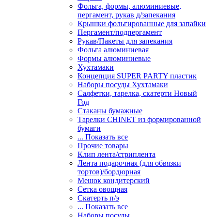
Фольга, формы, алюминиевые,
пергамент, рукав д/запекания
Крышки фольгированные для запайки
Пергамент/подпергамент
Рукав/Пакеты для запекания
Фольга алюминиевая
Формы алюминиевые
Хухтамаки
Концепция SUPER PARTY пластик
Наборы посуды Хухтамаки
Салфетки, тарелка, скатерти Новый
Год
Стаканы бумажные
Тарелки CHINET из формированной
бумаги
... Показать все
Прочие товары
Клип лента/стриплента
Лента подарочная (для обвязки
тортов)/бордюрная
Мешок кондитерский
Сетка овощная
Скатерть п/э
... Показать все
Наборы посуды