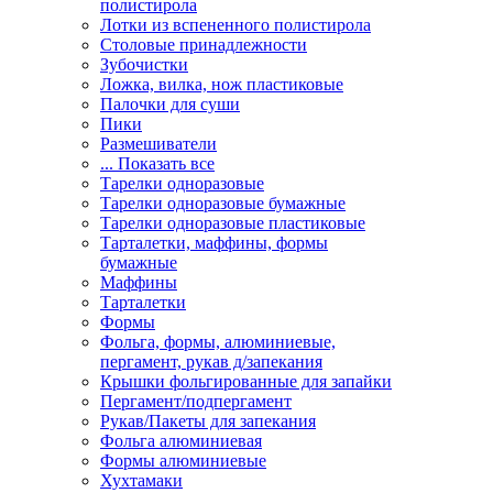
полистирола
Лотки из вспененного полистирола
Столовые принадлежности
Зубочистки
Ложка, вилка, нож пластиковые
Палочки для суши
Пики
Размешиватели
... Показать все
Тарелки одноразовые
Тарелки одноразовые бумажные
Тарелки одноразовые пластиковые
Тарталетки, маффины, формы
бумажные
Маффины
Тарталетки
Формы
Фольга, формы, алюминиевые,
пергамент, рукав д/запекания
Крышки фольгированные для запайки
Пергамент/подпергамент
Рукав/Пакеты для запекания
Фольга алюминиевая
Формы алюминиевые
Хухтамаки