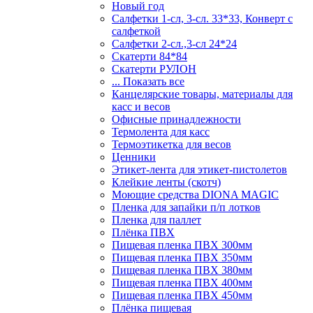
Новый год
Салфетки 1-сл, 3-сл. 33*33, Конверт с
салфеткой
Салфетки 2-сл.,3-сл 24*24
Скатерти 84*84
Скатерти РУЛОН
... Показать все
Канцелярские товары, материалы для
касс и весов
Офисные принадлежности
Термолента для касс
Термоэтикетка для весов
Ценники
Этикет-лента для этикет-пистолетов
Клейкие ленты (скотч)
Моющие средства DIONA MAGIC
Пленка для запайки п/п лотков
Пленка для паллет
Плёнка ПВХ
Пищевая пленка ПВХ 300мм
Пищевая пленка ПВХ 350мм
Пищевая пленка ПВХ 380мм
Пищевая пленка ПВХ 400мм
Пищевая пленка ПВХ 450мм
Плёнка пищевая