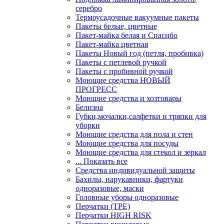
серебро
Термоусадочные вакуумные пакеты
Пакеты белые, цветные
Пакет-майка белая и Спасибо
Пакет-майка цветная
Пакеты Новый год (петля, пробивка)
Пакеты с петлевой ручкой
Пакеты с пробивной ручкой
Моющие средства НОВЫЙ
ПРОГРЕСС
Моющие средства и хозтовары
Белизна
Губки,мочалки,салфетки и тряпки для
уборки
Моющие средства для пола и стен
Моющие средства для посуды
Моющие средства для стекол и зеркал
... Показать все
Средства индивидуальной защиты
Бахилы, нарукавники, фартуки
одноразовые, маски
Головные уборы одноразовые
Перчатки (ТРЕ)
Перчатки HIGH RISK