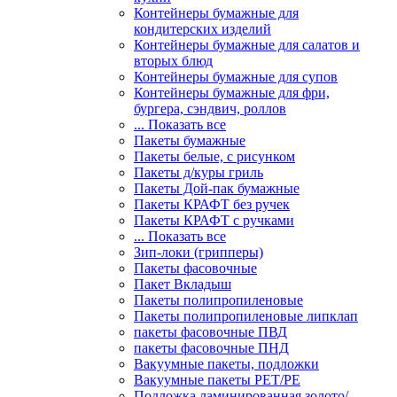
Контейнеры бумажные для
кондитерских изделий
Контейнеры бумажные для салатов и
вторых блюд
Контейнеры бумажные для супов
Контейнеры бумажные для фри,
бургера, сэндвич, роллов
... Показать все
Пакеты бумажные
Пакеты белые, с рисунком
Пакеты д/куры гриль
Пакеты Дой-пак бумажные
Пакеты КРАФТ без ручек
Пакеты КРАФТ с ручками
... Показать все
Зип-локи (грипперы)
Пакеты фасовочные
Пакет Вкладыш
Пакеты полипропиленовые
Пакеты полипропиленовые липклап
пакеты фасовочные ПВД
пакеты фасовочные ПНД
Вакуумные пакеты, подложки
Вакуумные пакеты РЕТ/РЕ
Подложка ламинированная золото/