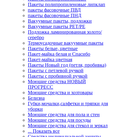
Пакеты полипропиленовые липклап
пакеты фасовочные ПВД
пакеты фасовочные ПНД
Вакуумные пакеты, подложки
Вакуумные пакеты РЕТ/РЕ
Подложка ламинированная золото/
серебро
Термоусадочные вакуумные пакеты
Пакеты белые, цветные
Пакет-майка белая и Спасибо
Пакет-майка цветная
Пакеты Новый год (петля, пробивка)
Пакеты с петлевой ручкой
Пакеты с пробивной ручкой
Моющие средства НОВЫЙ
ПРОГРЕСС
Моющие средства и хозтовары
Белизна
Губки,мочалки,салфетки и тряпки для
уборки
Моющие средства для пола и стен
Моющие средства для посуды
Моющие средства для стекол и зеркал
... Показать все
Средства индивидуальной защиты