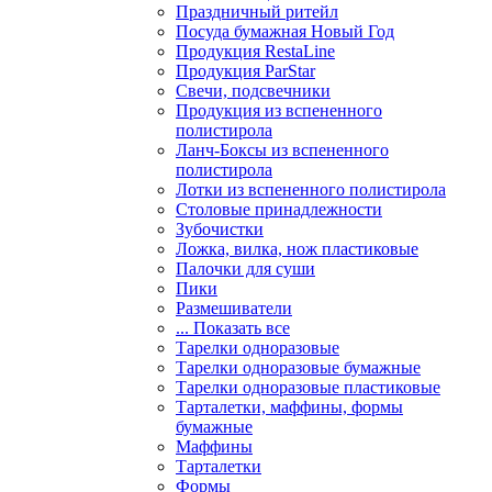
Праздничный ритейл
Посуда бумажная Новый Год
Продукция RestaLine
Продукция РarStar
Свечи, подсвечники
Продукция из вспененного
полистирола
Ланч-Боксы из вспененного
полистирола
Лотки из вспененного полистирола
Столовые принадлежности
Зубочистки
Ложка, вилка, нож пластиковые
Палочки для суши
Пики
Размешиватели
... Показать все
Тарелки одноразовые
Тарелки одноразовые бумажные
Тарелки одноразовые пластиковые
Тарталетки, маффины, формы
бумажные
Маффины
Тарталетки
Формы