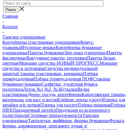
Главная
-
Каталог
-
Тарелки одноразовые
Контейнеры пластиковые одноразовые
Комус-
упаковка
Мусорные мешки
Контейнеры бумажные
одноразовые
Пакеты бумажные
Зип-локи (грипперы)
Пакеты
фасовочные
Вакуумные пакеты, подложки
Пакеты белые,
цветные
Моющие средства НОВЫЙ ПРОГРЕСС
Моющие
средства и хозтовары
Средства индивидуальной
защиты
Стаканы пластиковые, креманки
Плёнка
термоусадочная
Плёнка термоусадочная ПОФ
Стаканы
бумажные+крышки
Салфетки, туалетная бумага,
полотенца
Лоток №1,№2, №3
Бутылки
Ведра
пластиковые
Дюни: посуда, контейнеры
Канцелярские товары,
материалы для касс и весов
Клейкие ленты (скотч)
Пленка для
запайки п/п лотков
Пленка для паллет
Плёнка пищевая
Плёнка
ПВХ
Праздничный ритейл
Продукция из вспененного
полистирола
Столовые принадлежности
Тарелки
одноразовые
Тарталетки, маффины, формы бумажные
Фольга,
формы, алюминиевые, пергамент, рукав д/