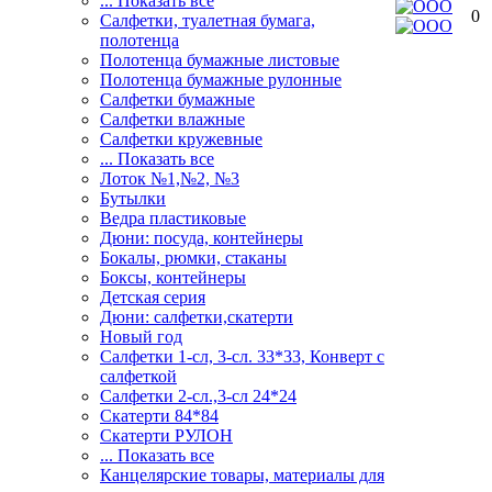
... Показать все
0
Салфетки, туалетная бумага,
полотенца
Полотенца бумажные листовые
Полотенца бумажные рулонные
Салфетки бумажные
Салфетки влажные
Салфетки кружевные
... Показать все
Лоток №1,№2, №3
Бутылки
Ведра пластиковые
Дюни: посуда, контейнеры
Бокалы, рюмки, стаканы
Боксы, контейнеры
Детская серия
Дюни: салфетки,скатерти
Новый год
Салфетки 1-сл, 3-сл. 33*33, Конверт с
салфеткой
Салфетки 2-сл.,3-сл 24*24
Скатерти 84*84
Скатерти РУЛОН
... Показать все
Канцелярские товары, материалы для