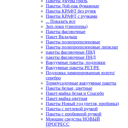
Пакеты д/куры гриль
Пакеты Дой-пак бумажные
Пакеты КРАФТ без ручек
Пакеты КРАФТ с ручками
... Показать все
Зип-локи (грипперы)
Пакеты фасовочные
Пакет Вкладыш
Пакеты полипропиленовые
Пакеты полипропиленовые липклап
пакеты фасовочные ПВД
пакеты фасовочные ПНД
Вакуумные пакеты, подложки
Вакуумные пакеты РЕТ/РЕ
Подложка ламинированная золото/
серебро
Термоусадочные вакуумные пакеты
Пакеты белые, цветные
Пакет-майка белая и Спасибо
Пакет-майка цветная
Пакеты Новый год (петля, пробивка)
Пакеты с петлевой ручкой
Пакеты с пробивной ручкой
Моющие средства НОВЫЙ
ПРОГРЕСС