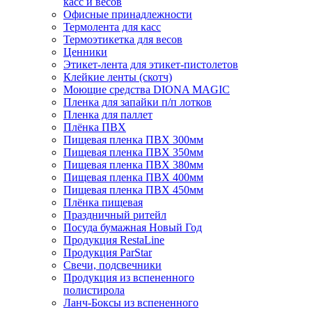
касс и весов
Офисные принадлежности
Термолента для касс
Термоэтикетка для весов
Ценники
Этикет-лента для этикет-пистолетов
Клейкие ленты (скотч)
Моющие средства DIONA MAGIC
Пленка для запайки п/п лотков
Пленка для паллет
Плёнка ПВХ
Пищевая пленка ПВХ 300мм
Пищевая пленка ПВХ 350мм
Пищевая пленка ПВХ 380мм
Пищевая пленка ПВХ 400мм
Пищевая пленка ПВХ 450мм
Плёнка пищевая
Праздничный ритейл
Посуда бумажная Новый Год
Продукция RestaLine
Продукция РarStar
Свечи, подсвечники
Продукция из вспененного
полистирола
Ланч-Боксы из вспененного