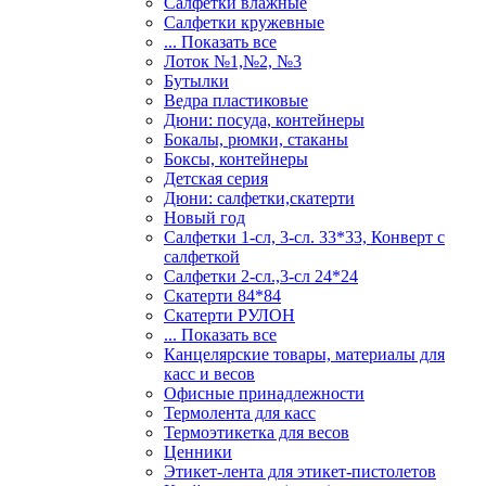
Салфетки влажные
Салфетки кружевные
... Показать все
Лоток №1,№2, №3
Бутылки
Ведра пластиковые
Дюни: посуда, контейнеры
Бокалы, рюмки, стаканы
Боксы, контейнеры
Детская серия
Дюни: салфетки,скатерти
Новый год
Салфетки 1-сл, 3-сл. 33*33, Конверт с
салфеткой
Салфетки 2-сл.,3-сл 24*24
Скатерти 84*84
Скатерти РУЛОН
... Показать все
Канцелярские товары, материалы для
касс и весов
Офисные принадлежности
Термолента для касс
Термоэтикетка для весов
Ценники
Этикет-лента для этикет-пистолетов