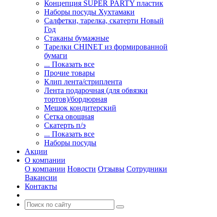
Концепция SUPER PARTY пластик
Наборы посуды Хухтамаки
Салфетки, тарелка, скатерти Новый
Год
Стаканы бумажные
Тарелки CHINET из формированной
бумаги
... Показать все
Прочие товары
Клип лента/стриплента
Лента подарочная (для обвязки
тортов)/бордюрная
Мешок кондитерский
Сетка овощная
Скатерть п/э
... Показать все
Наборы посуды
Акции
О компании
О компании
Новости
Отзывы
Сотрудники
Вакансии
Контакты