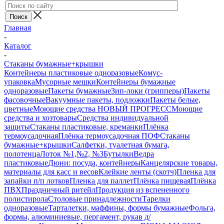
Главная
-
Каталог
-
Стаканы бумажные+крышки
Контейнеры пластиковые одноразовые
Комус-
упаковка
Мусорные мешки
Контейнеры бумажные
одноразовые
Пакеты бумажные
Зип-локи (грипперы)
Пакеты
фасовочные
Вакуумные пакеты, подложки
Пакеты белые,
цветные
Моющие средства НОВЫЙ ПРОГРЕСС
Моющие
средства и хозтовары
Средства индивидуальной
защиты
Стаканы пластиковые, креманки
Плёнка
термоусадочная
Плёнка термоусадочная ПОФ
Стаканы
бумажные+крышки
Салфетки, туалетная бумага,
полотенца
Лоток №1,№2, №3
Бутылки
Ведра
пластиковые
Дюни: посуда, контейнеры
Канцелярские товары,
материалы для касс и весов
Клейкие ленты (скотч)
Пленка для
запайки п/п лотков
Пленка для паллет
Плёнка пищевая
Плёнка
ПВХ
Праздничный ритейл
Продукция из вспененного
полистирола
Столовые принадлежности
Тарелки
одноразовые
Тарталетки, маффины, формы бумажные
Фольга,
формы, алюминиевые, пергамент, рукав д/