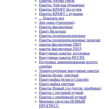
Пакеты д/куры гриль
Пакеты Дой-пак бумажные
Пакеты КРАФТ без ручек
Пакеты КРАФТ с ручками
... Показать все
Зип-локи (грипперы)
Пакеты фасовочные
Пакет Вкладыш
Пакеты полипропиленовые
Пакеты полипропиленовые липклап
пакеты фасовочные ПВД
пакеты фасовочные ПНД
Вакуумные пакеты, подложки
Вакуумные пакеты РЕТ/РЕ
Подложка ламинированная золото/
серебро
Термоусадочные вакуумные пакеты
Пакеты белые, цветные
Пакет-майка белая и Спасибо
Пакет-майка цветная
Пакеты Новый год (петля, пробивка)
Пакеты с петлевой ручкой
Пакеты с пробивной ручкой
Моющие средства НОВЫЙ
ПРОГРЕСС