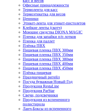
касс и весов
Офисные принадлежности
Термолента для касс
Термоэтикетка для весов
Ценники
Этикет-лента для этикет-пистолетов
Клейкие ленты (скотч)
Моющие средства DIONA MAGIC
Пленка для запайки п/п лотков
Пленка для паллет
Плёнка ПВХ
Пищевая пленка ПВХ 300мм
Пищевая пленка ПВХ 350мм
Пищевая пленка ПВХ 380мм
Пищевая пленка ПВХ 400мм
Пищевая пленка ПВХ 450мм
Плёнка пищевая
Праздничный ритейл
Посуда бумажная Новый Год
Продукция RestaLine
Продукция РarStar
Свечи, подсвечники
Продукция из вспененного
полистирола
Ланч-Боксы из вспененного