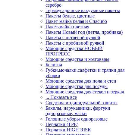
серебро
Термоусадочные вакуумные пакеты
Пакеты белые, цветные
Пакет-майка белая и Спасибо
Пакет-майка цветная
Пакеты Новый год (петля, пробивка)
Пакеты с петлевой ручкой
Пакеты с пробивной ручкой
Моющие средства НОВЫЙ
ПРОГРЕСС
Моющие средства и хозтовары
Белизна
Губки,мочалки,салфетки и тряпки для
уборки
Моющие средства для пола и стен
Моющие средства для посуды
Моющие средства для стекол и зеркал
... Показать все
Средства индивидуальной защиты
Бахилы, нарукавники, фартуки
одноразовые, маски
Головные уборы одноразовые
Перчатки (ТРЕ)
Перчатки HIGH RISK