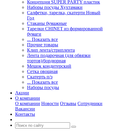
Концепция SUPER PARTY пластик
Наборы посуды Хухтамаки
Салфетки, тарелка, скатерти Новый
Год
Стаканы бумажные
Тарелки CHINET из формированной
бумаги
... Показать все
Прочие товары
Клип лента/стриплента
Лента подарочная (для обвязки
тортов)/бордюрная
Мешок кондитерский
Сетка овощная
Скатерть п/э
... Показать все
Наборы посуды
Акции
О компании
О компании
Новости
Отзывы
Сотрудники
Вакансии
Контакты