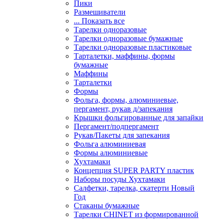
Пики
Размешиватели
... Показать все
Тарелки одноразовые
Тарелки одноразовые бумажные
Тарелки одноразовые пластиковые
Тарталетки, маффины, формы
бумажные
Маффины
Тарталетки
Формы
Фольга, формы, алюминиевые,
пергамент, рукав д/запекания
Крышки фольгированные для запайки
Пергамент/подпергамент
Рукав/Пакеты для запекания
Фольга алюминиевая
Формы алюминиевые
Хухтамаки
Концепция SUPER PARTY пластик
Наборы посуды Хухтамаки
Салфетки, тарелка, скатерти Новый
Год
Стаканы бумажные
Тарелки CHINET из формированной