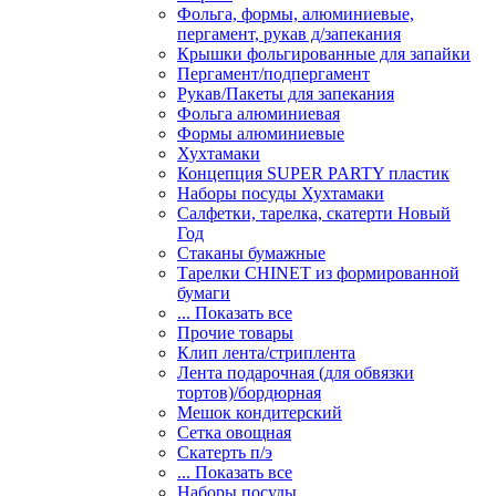
Фольга, формы, алюминиевые,
пергамент, рукав д/запекания
Крышки фольгированные для запайки
Пергамент/подпергамент
Рукав/Пакеты для запекания
Фольга алюминиевая
Формы алюминиевые
Хухтамаки
Концепция SUPER PARTY пластик
Наборы посуды Хухтамаки
Салфетки, тарелка, скатерти Новый
Год
Стаканы бумажные
Тарелки CHINET из формированной
бумаги
... Показать все
Прочие товары
Клип лента/стриплента
Лента подарочная (для обвязки
тортов)/бордюрная
Мешок кондитерский
Сетка овощная
Скатерть п/э
... Показать все
Наборы посуды