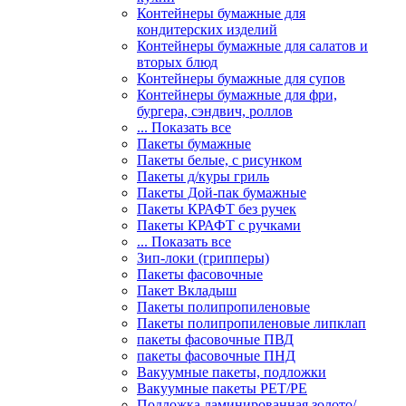
Контейнеры бумажные для
кондитерских изделий
Контейнеры бумажные для салатов и
вторых блюд
Контейнеры бумажные для супов
Контейнеры бумажные для фри,
бургера, сэндвич, роллов
... Показать все
Пакеты бумажные
Пакеты белые, с рисунком
Пакеты д/куры гриль
Пакеты Дой-пак бумажные
Пакеты КРАФТ без ручек
Пакеты КРАФТ с ручками
... Показать все
Зип-локи (грипперы)
Пакеты фасовочные
Пакет Вкладыш
Пакеты полипропиленовые
Пакеты полипропиленовые липклап
пакеты фасовочные ПВД
пакеты фасовочные ПНД
Вакуумные пакеты, подложки
Вакуумные пакеты РЕТ/РЕ
Подложка ламинированная золото/