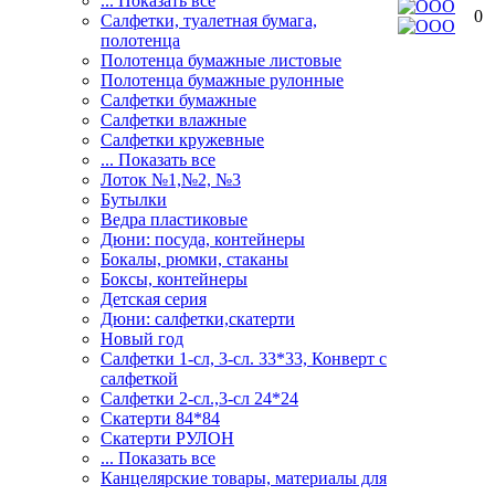
... Показать все
0
Салфетки, туалетная бумага,
полотенца
Полотенца бумажные листовые
Полотенца бумажные рулонные
Салфетки бумажные
Салфетки влажные
Салфетки кружевные
... Показать все
Лоток №1,№2, №3
Бутылки
Ведра пластиковые
Дюни: посуда, контейнеры
Бокалы, рюмки, стаканы
Боксы, контейнеры
Детская серия
Дюни: салфетки,скатерти
Новый год
Салфетки 1-сл, 3-сл. 33*33, Конверт с
салфеткой
Салфетки 2-сл.,3-сл 24*24
Скатерти 84*84
Скатерти РУЛОН
... Показать все
Канцелярские товары, материалы для