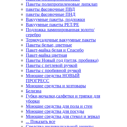
Пакеты полипропиленовые липклап
пакеты фасовочные ПВД
пакеты фасовочные ПНД
Вакуумные пакеты, подложки
Вакуумные пакеты РЕТ/РЕ
Подложка ламинированная золото/
серебро
Термоусадочные вакуумные пакеты
Пакеты белые, цветные
Пакет-майка белая и Спасибо
Пакет-майка цветная
Пакеты Новый год (петля, пробивка)
Пакеты с петлевой ручкой
Пакеты с пробивной ручкой
Моющие средства НОВЫЙ
ПРОГРЕСС
Моющие средства и хозтовары
Белизна
Губки,мочалки,салфетки и тряпки для
уборки
Моющие средства для пола и стен
Моющие средства для посуды
Моющие средства для стекол и зеркал
... Показать все
Средства индивидуальной защиты