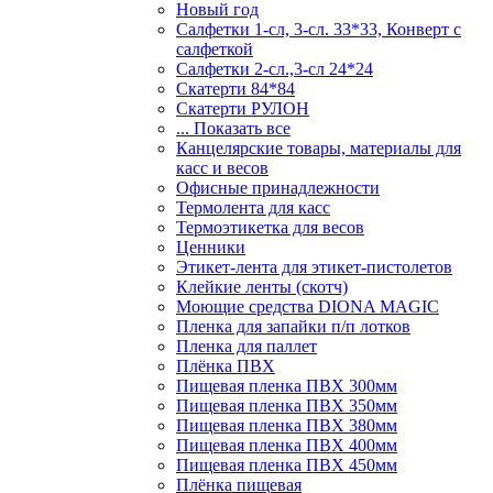
Новый год
Салфетки 1-сл, 3-сл. 33*33, Конверт с
салфеткой
Салфетки 2-сл.,3-сл 24*24
Скатерти 84*84
Скатерти РУЛОН
... Показать все
Канцелярские товары, материалы для
касс и весов
Офисные принадлежности
Термолента для касс
Термоэтикетка для весов
Ценники
Этикет-лента для этикет-пистолетов
Клейкие ленты (скотч)
Моющие средства DIONA MAGIC
Пленка для запайки п/п лотков
Пленка для паллет
Плёнка ПВХ
Пищевая пленка ПВХ 300мм
Пищевая пленка ПВХ 350мм
Пищевая пленка ПВХ 380мм
Пищевая пленка ПВХ 400мм
Пищевая пленка ПВХ 450мм
Плёнка пищевая