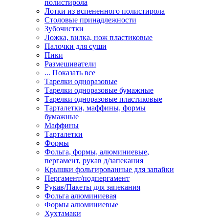
полистирола
Лотки из вспененного полистирола
Столовые принадлежности
Зубочистки
Ложка, вилка, нож пластиковые
Палочки для суши
Пики
Размешиватели
... Показать все
Тарелки одноразовые
Тарелки одноразовые бумажные
Тарелки одноразовые пластиковые
Тарталетки, маффины, формы
бумажные
Маффины
Тарталетки
Формы
Фольга, формы, алюминиевые,
пергамент, рукав д/запекания
Крышки фольгированные для запайки
Пергамент/подпергамент
Рукав/Пакеты для запекания
Фольга алюминиевая
Формы алюминиевые
Хухтамаки