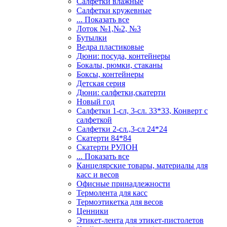
Салфетки влажные
Салфетки кружевные
... Показать все
Лоток №1,№2, №3
Бутылки
Ведра пластиковые
Дюни: посуда, контейнеры
Бокалы, рюмки, стаканы
Боксы, контейнеры
Детская серия
Дюни: салфетки,скатерти
Новый год
Салфетки 1-сл, 3-сл. 33*33, Конверт с
салфеткой
Салфетки 2-сл.,3-сл 24*24
Скатерти 84*84
Скатерти РУЛОН
... Показать все
Канцелярские товары, материалы для
касс и весов
Офисные принадлежности
Термолента для касс
Термоэтикетка для весов
Ценники
Этикет-лента для этикет-пистолетов