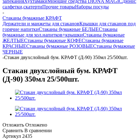
запекания
Хухтамаки
Моющие средства DIONA MAGIC
Дюни:
салфетки,скатерти
Прочие товары
Наборы посуды
-
Стаканы бумажные КРАФТ
Держатели и манжеты для стаканов
Крышки для стаканов под
горячие напитки
Стаканы бумажные БЕЛЫЕ
Стаканы
бумажные для хол.напитков+крышки
Стаканы бумажные
ЖЕЛТЫЕ
Стаканы бумажные КОФЕ
Стаканы бумажные
КРАСНЫЕ
Стаканы бумажные РОЗОВЫЕ
Стаканы бумажные
ЧЕРНЫЕ
-
Стакан двухслойный бум. КРАФТ (Д-90) 350мл 25/500шт.
Стакан двухслойный бум. КРАФТ
(Д-90) 350мл 25/500шт.
Отложить
Отложено
Сравнить
В сравнении
Артикул
2435