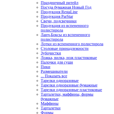
Праздничный ритейл
Посуда бумажная Новый Год
Продукция RestaLine
Продукция РarStar
Свечи, подсвечники
Продукция из вспененного
полистирола
Ланч-Боксы из вспененного
полистирола
Лотки из вспененного полистирола
Столовые принадлежности
Зубочистки
Ложка, вилка, нож пластиковые
Палочки для суши
Пики
Размешиватели
... Показать все
Тарелки одноразовые
Тарелки одноразовые бумажные
Тарелки одноразовые пластиковые
Тарталетки, маффины, формы
бумажные
Маффины
Тарталетки
Формы