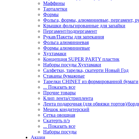
Маффины
Тарталетки
Формы
Фольга, формы, алюминиевые, пергамент, ру
Крышки фольгированные для запайки
Пергамент/подпергамент
Рукав/Пакеты для запекания
Фольга алюминиевая
Формы алюминиевые
Хухтамаки
Концепция SUPER PARTY пластик
Наборы посуды Хухтамаки
Салфетки, тарелка, скатерти Новый Год
Стаканы бумажные
Тарелки CHINET из формированной бумаги
... Показать все
Прочие товары
Клип лента/стриплента
Лента подарочная (для обвязки тортов)/бор
Мешок кондитерский
Сетка овощная
Скатерть п/э
... Показать все
Наборы посуды
Акции