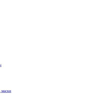
и
, маски