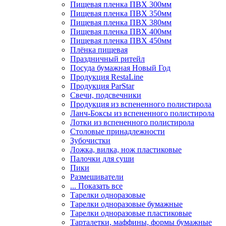
Пищевая пленка ПВХ 300мм
Пищевая пленка ПВХ 350мм
Пищевая пленка ПВХ 380мм
Пищевая пленка ПВХ 400мм
Пищевая пленка ПВХ 450мм
Плёнка пищевая
Праздничный ритейл
Посуда бумажная Новый Год
Продукция RestaLine
Продукция РarStar
Свечи, подсвечники
Продукция из вспененного полистирола
Ланч-Боксы из вспененного полистирола
Лотки из вспененного полистирола
Столовые принадлежности
Зубочистки
Ложка, вилка, нож пластиковые
Палочки для суши
Пики
Размешиватели
... Показать все
Тарелки одноразовые
Тарелки одноразовые бумажные
Тарелки одноразовые пластиковые
Тарталетки, маффины, формы бумажные