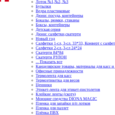
Лоток №1,№2, №3
Бутылки
Ведра пластиковые
Дюни: посуда, контейнеры
Бокалы, рюмки, стаканы
Боксы, контейнеры
Детская серия
Дюни: салфетки,скатерти
Новый год
Салфетки 1-сл, 3-сл. 33*33, Конверт с салфе
Салфетки 2-сл.,3-сл 24*24
Скатерти 84*84
Скатерти РУЛОН
... Показать все
Канцелярские товары, материалы для касс и
Офисные принадлежности
Термолента для касс
Термоэтикетка для весов
Ценники
Этикет-лента для этикет-пистолетов
Клейкие ленты (скотч)
Моющие средства DIONA MAGIC
Пленка для запайки п/п лотков
Пленка для паллет
Плёнка ПВХ