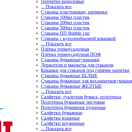
Перчатки виниловые
... Показать все
Стаканы пластиковые, креманки
Стаканы 100мл пластик
Стаканы 200мл пластик
Стаканы 500мл пластик
Стаканы ПП Bubble cup
Стаканы с куполообразной крышкой
... Показать все
Плёнка термоусадочная
Плёнка термоусадочная ПОФ
Стаканы бумажные+крышки
Держатели и манжеты для стаканов
Крышки для стаканов под горячие напитки
Стаканы бумажные БЕЛЫЕ
Стаканы бумажные для хол.напитков+крыш
Стаканы бумажные ЖЕЛТЫЕ
... Показать все
Салфетки, туалетная бумага, полотенца
Полотенца бумажные листовые
Полотенца бумажные рулонные
Салфетки бумажные
Салфетки влажные
Салфетки кружевные
... Показать все