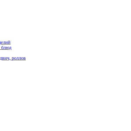
делий
х блюд
двич, роллов