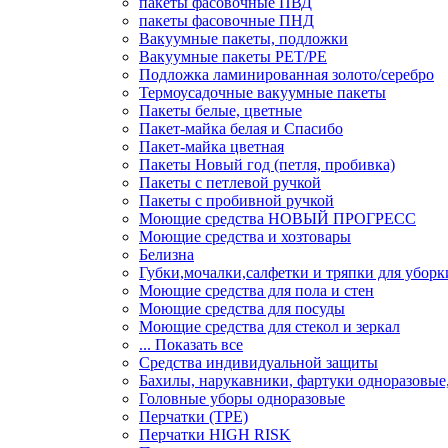
пакеты фасовочные ПВД
пакеты фасовочные ПНД
Вакуумные пакеты, подложки
Вакуумные пакеты РЕТ/РЕ
Подложка ламинированная золото/серебро
Термоусадочные вакуумные пакеты
Пакеты белые, цветные
Пакет-майка белая и Спасибо
Пакет-майка цветная
Пакеты Новый год (петля, пробивка)
Пакеты с петлевой ручкой
Пакеты с пробивной ручкой
Моющие средства НОВЫЙ ПРОГРЕСС
Моющие средства и хозтовары
Белизна
Губки,мочалки,салфетки и тряпки для уборк
Моющие средства для пола и стен
Моющие средства для посуды
Моющие средства для стекол и зеркал
... Показать все
Средства индивидуальной защиты
Бахилы, нарукавники, фартуки одноразовые
Головные уборы одноразовые
Перчатки (ТРЕ)
Перчатки HIGH RISK