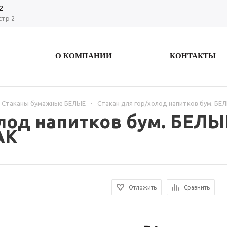
2
стр 2
О КОМПАНИИ
КОНТАКТЫ
Стаканы бумажные БЕЛЫЕ
-
Стакан для гор/холод напитков бум. БЕ
лод напитков бум. БЕЛЫЙ
АК
Отложить
Сравнить