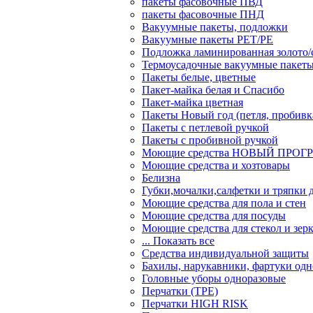
пакеты фасовочные ПВД
пакеты фасовочные ПНД
Вакуумные пакеты, подложки
Вакуумные пакеты РЕТ/РЕ
Подложка ламинированная золото/
Термоусадочные вакуумные пакет
Пакеты белые, цветные
Пакет-майка белая и Спасибо
Пакет-майка цветная
Пакеты Новый год (петля, пробивк
Пакеты с петлевой ручкой
Пакеты с пробивной ручкой
Моющие средства НОВЫЙ ПРОГ
Моющие средства и хозтовары
Белизна
Губки,мочалки,салфетки и тряпки 
Моющие средства для пола и стен
Моющие средства для посуды
Моющие средства для стекол и зер
... Показать все
Средства индивидуальной защиты
Бахилы, нарукавники, фартуки одн
Головные уборы одноразовые
Перчатки (ТРЕ)
Перчатки HIGH RISK