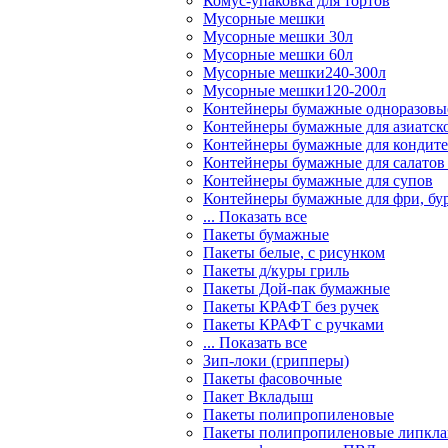
Комус-упаковка для тортов
Мусорные мешки
Мусорные мешки 30л
Мусорные мешки 60л
Мусорные мешки240-300л
Мусорные мешки120-200л
Контейнеры бумажные одноразовы
Контейнеры бумажные для азиатск
Контейнеры бумажные для кондите
Контейнеры бумажные для салатов
Контейнеры бумажные для супов
Контейнеры бумажные для фри, бур
... Показать все
Пакеты бумажные
Пакеты белые, с рисунком
Пакеты д/куры гриль
Пакеты Дой-пак бумажные
Пакеты КРАФТ без ручек
Пакеты КРАФТ с ручками
... Показать все
Зип-локи (грипперы)
Пакеты фасовочные
Пакет Вкладыш
Пакеты полипропиленовые
Пакеты полипропиленовые липкла