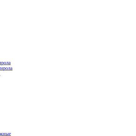
ирола
тирола
а
ажные