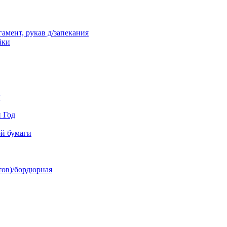
амент, рукав д/запекания
йки
к
й Год
й бумаги
тов)/бордюрная