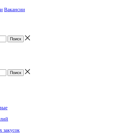
ки
Вакансии
овые
елий
х закусок