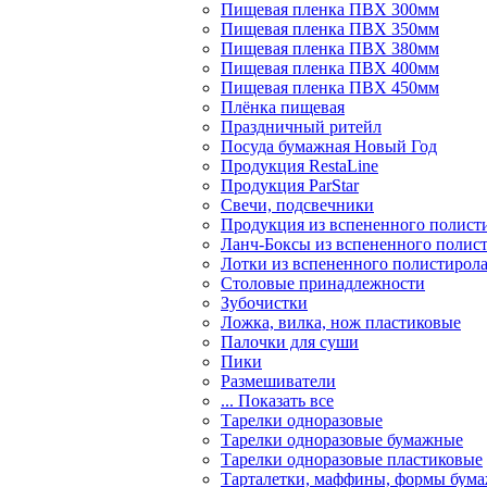
Пищевая пленка ПВХ 300мм
Пищевая пленка ПВХ 350мм
Пищевая пленка ПВХ 380мм
Пищевая пленка ПВХ 400мм
Пищевая пленка ПВХ 450мм
Плёнка пищевая
Праздничный ритейл
Посуда бумажная Новый Год
Продукция RestaLine
Продукция РarStar
Свечи, подсвечники
Продукция из вспененного полист
Ланч-Боксы из вспененного полис
Лотки из вспененного полистирол
Столовые принадлежности
Зубочистки
Ложка, вилка, нож пластиковые
Палочки для суши
Пики
Размешиватели
... Показать все
Тарелки одноразовые
Тарелки одноразовые бумажные
Тарелки одноразовые пластиковые
Тарталетки, маффины, формы бум