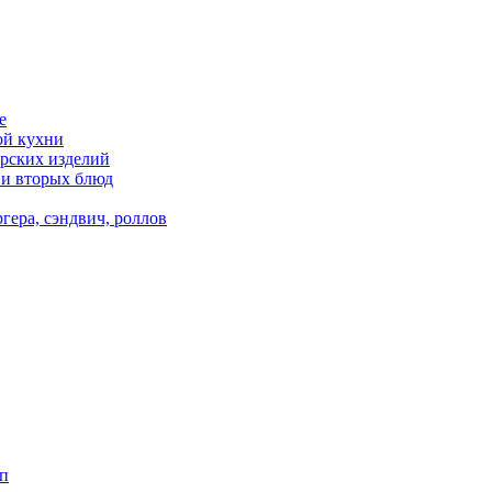
е
ой кухни
рских изделий
 и вторых блюд
гера, сэндвич, роллов
п