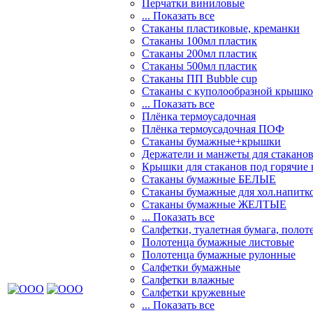
Перчатки виниловые
... Показать все
Стаканы пластиковые, креманки
Стаканы 100мл пластик
Стаканы 200мл пластик
Стаканы 500мл пластик
Стаканы ПП Bubble cup
Стаканы с куполообразной крышк
... Показать все
Плёнка термоусадочная
Плёнка термоусадочная ПОФ
Стаканы бумажные+крышки
Держатели и манжеты для стакано
Крышки для стаканов под горячие
Стаканы бумажные БЕЛЫЕ
Стаканы бумажные для хол.напит
Стаканы бумажные ЖЕЛТЫЕ
... Показать все
Салфетки, туалетная бумага, полот
Полотенца бумажные листовые
Полотенца бумажные рулонные
Салфетки бумажные
Салфетки влажные
Салфетки кружевные
... Показать все