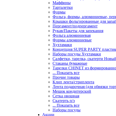
Маффины
Тарталетки
Формы
Фольга, формы, алюминиевые, перг
Крышки фольгированные для запа
Пергамент/подпергамент
Рукав/Пакеты для запекания
Фольга алюминиевая
Формы алюминиевые
Хухтамаки
Концепция SUPER PARTY пласти
Наборы посуды Хухтамаки
Салфетки, тарелка, скатерти Новы
Стаканы бумажные
Тарелки CHINET из формированно
... Показать все
Прочие товары
Клип лента/стриплента
Лента подарочная (для обвязки тор
Мешок кондитерский
Сетка овощная
Скатерть п/э
... Показать все
Наборы посуды
Акции