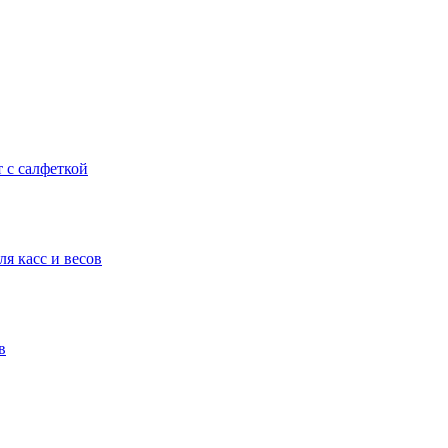
т с салфеткой
я касс и весов
в