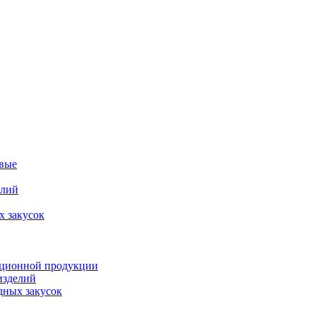
овые
елий
х закусок
орционной продукции
изделий
дных закусок