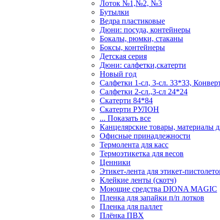
Лоток №1,№2, №3
Бутылки
Ведра пластиковые
Дюни: посуда, контейнеры
Бокалы, рюмки, стаканы
Боксы, контейнеры
Детская серия
Дюни: салфетки,скатерти
Новый год
Салфетки 1-сл, 3-сл. 33*33, Конвер
Салфетки 2-сл.,3-сл 24*24
Скатерти 84*84
Скатерти РУЛОН
... Показать все
Канцелярские товары, материалы дл
Офисные принадлежности
Термолента для касс
Термоэтикетка для весов
Ценники
Этикет-лента для этикет-пистолето
Клейкие ленты (скотч)
Моющие средства DIONA MAGIC
Пленка для запайки п/п лотков
Пленка для паллет
Плёнка ПВХ