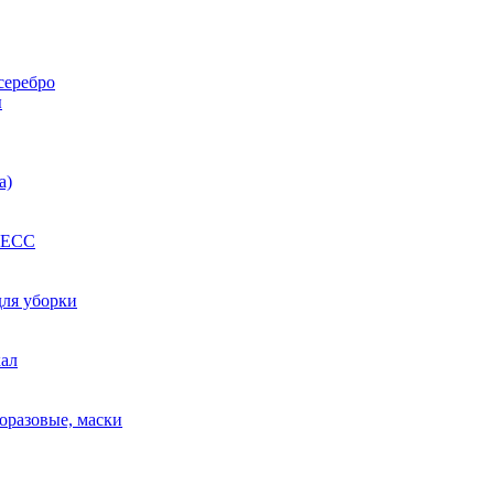
серебро
ы
а)
РЕСС
для уборки
кал
оразовые, маски