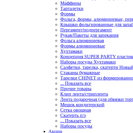
Маффины
Тарталетки
Формы
Фольга, формы, алюминиевые, перг
Крышки фольгированные для запа
Пергамент/подпергамент
Рукав/Пакеты для запекания
Фольга алюминиевая
Формы алюминиевые
Хухтамаки
Концепция SUPER PARTY пласти
Наборы посуды Хухтамаки
Салфетки, тарелка, скатерти Новы
Стаканы бумажные
Тарелки CHINET из формированно
... Показать все
Прочие товары
Клип лента/стриплента
Лента подарочная (для обвязки тор
Мешок кондитерский
Сетка овощная
Скатерть п/э
... Показать все
Наборы посуды
Акции