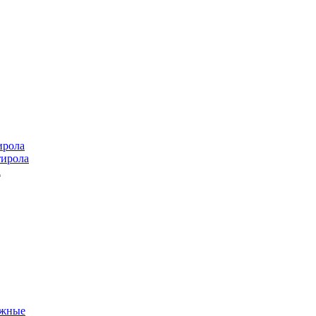
ирола
тирола
а
ажные