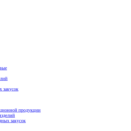
овые
елий
х закусок
орционной продукции
изделий
дных закусок