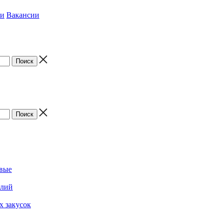
ки
Вакансии
овые
елий
х закусок