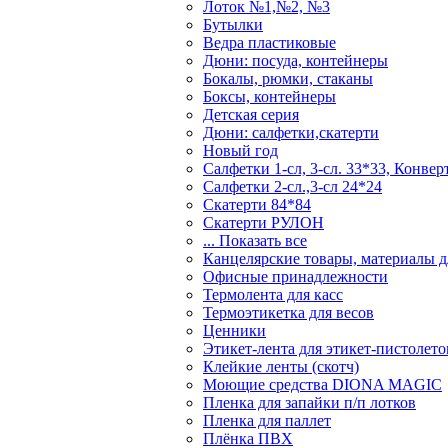
Лоток №1,№2, №3
Бутылки
Ведра пластиковые
Дюни: посуда, контейнеры
Бокалы, рюмки, стаканы
Боксы, контейнеры
Детская серия
Дюни: салфетки,скатерти
Новый год
Салфетки 1-сл, 3-сл. 33*33, Конвер
Салфетки 2-сл.,3-сл 24*24
Скатерти 84*84
Скатерти РУЛОН
... Показать все
Канцелярские товары, материалы дл
Офисные принадлежности
Термолента для касс
Термоэтикетка для весов
Ценники
Этикет-лента для этикет-пистолето
Клейкие ленты (скотч)
Моющие средства DIONA MAGIC
Пленка для запайки п/п лотков
Пленка для паллет
Плёнка ПВХ