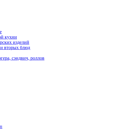
е
ой кухни
рских изделий
 и вторых блюд
гера, сэндвич, роллов
п