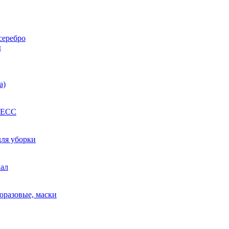
серебро
ы
а)
РЕСС
для уборки
кал
оразовые, маски