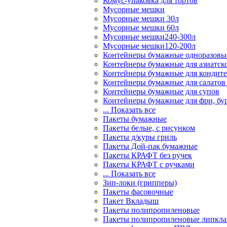
Комус-упаковка для тортов
Мусорные мешки
Мусорные мешки 30л
Мусорные мешки 60л
Мусорные мешки240-300л
Мусорные мешки120-200л
Контейнеры бумажные одноразовы
Контейнеры бумажные для азиатск
Контейнеры бумажные для кондите
Контейнеры бумажные для салатов
Контейнеры бумажные для супов
Контейнеры бумажные для фри, бур
... Показать все
Пакеты бумажные
Пакеты белые, с рисунком
Пакеты д/куры гриль
Пакеты Дой-пак бумажные
Пакеты КРАФТ без ручек
Пакеты КРАФТ с ручками
... Показать все
Зип-локи (грипперы)
Пакеты фасовочные
Пакет Вкладыш
Пакеты полипропиленовые
Пакеты полипропиленовые липкла