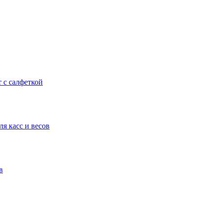
т с салфеткой
я касс и весов
в