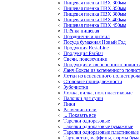
Пищевая пленка ПВХ 300мм
Пищевая пленка ПВХ 350мм
Пищевая пленка ПВХ 380мм
Пищевая пленка ПВХ 400мм
Пищевая пленка ПВХ 450мм
Плёнка пищевая
Праздничный ритейл
Посуда бумажная Новый Год
Продукция RestaLine
Продукция РarStar
Свечи, подсвечники
Продукция из вспененного полист
Ланч-Боксы из вспененного полис
Лотки из вспененного полистирол
Столовые принадлежности
Зубочистки
Ложка, вилка, нож пластиковые
Палочки для суши
Пики
Размешиватели
... Показать все
Тарелки одноразовые
Тарелки одноразовые бумажные
Тарелки одноразовые пластиковые
Тарталетки, маффины, формы бум