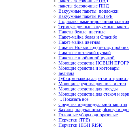
пакеты фасовочные ПВД
пакеты фасовочные ПНД
Вакуумные пакеты, подложки
Вакуумные пакеты РЕТ/РЕ
Подложка ламинированная золото/
Термоусадочные вакуумные пакет
Пакеты белые, цветные
Пакет-майка белая и Спасибо
Пакет-майка цветная
Пакеты Новый год (петля, пробивк
Пакеты с петлевой ручкой
Пакеты с пробивной ручкой
Моющие средства НОВЫЙ ПРОГ
Моющие средства и хозтовары
Белизна
Губки,мочалки,салфетки и тряпки 
Моющие средства для пола и стен
Моющие средства для посуды
Моющие средства для стекол и зер
... Показать все
Средства индивидуальной защиты
Бахилы, нарукавники, фартуки одн
Головные уборы одноразовые
Перчатки (ТРЕ)
Перчатки HIGH RISK