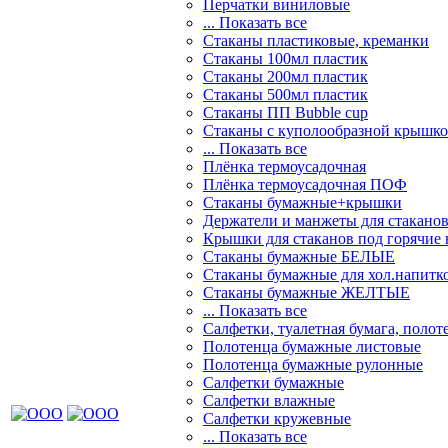
Перчатки виниловые
... Показать все
Стаканы пластиковые, креманки
Стаканы 100мл пластик
Стаканы 200мл пластик
Стаканы 500мл пластик
Стаканы ПП Bubble cup
Стаканы с куполообразной крышк
... Показать все
Плёнка термоусадочная
Плёнка термоусадочная ПОФ
Стаканы бумажные+крышки
Держатели и манжеты для стакано
Крышки для стаканов под горячие
Стаканы бумажные БЕЛЫЕ
Стаканы бумажные для хол.напит
Стаканы бумажные ЖЕЛТЫЕ
... Показать все
Салфетки, туалетная бумага, полот
Полотенца бумажные листовые
Полотенца бумажные рулонные
Салфетки бумажные
Салфетки влажные
Салфетки кружевные
... Показать все