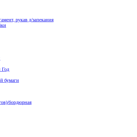
амент, рукав д/запекания
йки
к
й Год
й бумаги
тов)/бордюрная