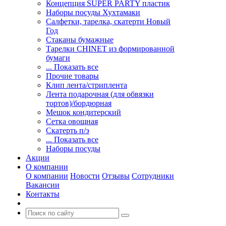
Концепция SUPER PARTY пластик
Наборы посуды Хухтамаки
Салфетки, тарелка, скатерти Новый
Год
Стаканы бумажные
Тарелки CHINET из формированной
бумаги
... Показать все
Прочие товары
Клип лента/стриплента
Лента подарочная (для обвязки
тортов)/бордюрная
Мешок кондитерский
Сетка овощная
Скатерть п/э
... Показать все
Наборы посуды
Акции
О компании
О компании
Новости
Отзывы
Сотрудники
Вакансии
Контакты