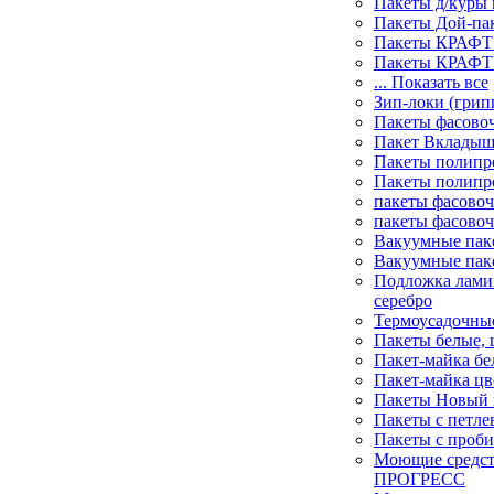
Пакеты д/куры 
Пакеты Дой-па
Пакеты КРАФТ 
Пакеты КРАФТ 
... Показать все
Зип-локи (грип
Пакеты фасово
Пакет Вклады
Пакеты полипр
Пакеты полипр
пакеты фасово
пакеты фасово
Вакуумные пак
Вакуумные пак
Подложка лами
серебро
Термоусадочны
Пакеты белые, 
Пакет-майка бе
Пакет-майка цв
Пакеты Новый г
Пакеты с петле
Пакеты с проб
Моющие средс
ПРОГРЕСС