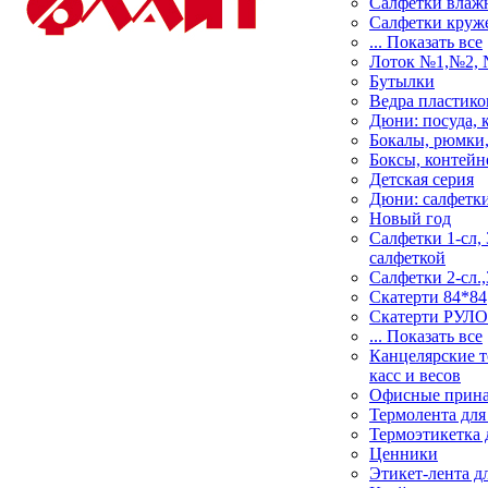
Салфетки влаж
Салфетки круж
... Показать все
Лоток №1,№2,
Бутылки
Ведра пластик
Дюни: посуда, 
Бокалы, рюмки,
Боксы, контей
Детская серия
Дюни: салфетки
Новый год
Салфетки 1-сл, 
салфеткой
Салфетки 2-сл.,
Скатерти 84*84
Скатерти РУЛ
... Показать все
Канцелярские т
касс и весов
Офисные прин
Термолента для
Термоэтикетка 
Ценники
Этикет-лента д