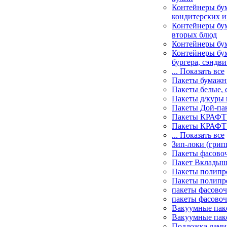
Контейнеры бу
кондитерских и
Контейнеры бум
вторых блюд
Контейнеры бу
Контейнеры бу
бургера, сэндви
... Показать все
Пакеты бумаж
Пакеты белые, 
Пакеты д/куры 
Пакеты Дой-па
Пакеты КРАФТ 
Пакеты КРАФТ 
... Показать все
Зип-локи (грип
Пакеты фасово
Пакет Вклады
Пакеты полипр
Пакеты полипр
пакеты фасово
пакеты фасово
Вакуумные пак
Вакуумные пак
Подложка лами