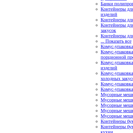
Банки полипро
Контейнеры дл
изделий
Контейнеры для
Контейнеры для
закусок
Контейнеры для
... Показать все
Комус-упаковк
Комус-упаковка
порционной пр
Комус-упаковка
изделий
Комус-упаковка
холодных закус
Комус-упаковка
Комус-упаковка
Мусорные меш
Мусорные мешк
Мусорные мешк
Мусорные мешк
Мусорные мешк
Контейнеры бу
Контейнеры бу
кухни