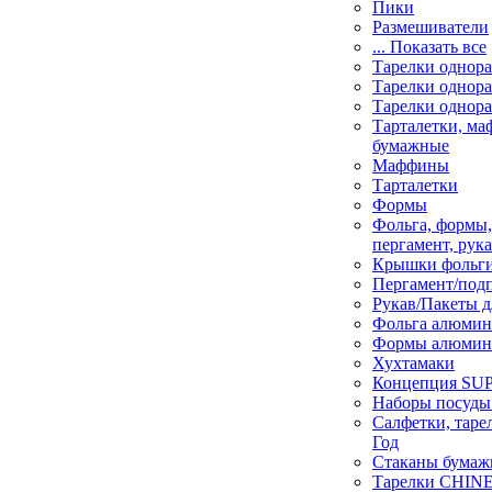
Пики
Размешиватели
... Показать все
Тарелки однор
Тарелки однор
Тарелки однора
Тарталетки, м
бумажные
Маффины
Тарталетки
Формы
Фольга, формы
пергамент, рука
Крышки фольги
Пергамент/под
Рукав/Пакеты д
Фольга алюмин
Формы алюмин
Хухтамаки
Концепция SU
Наборы посуды
Салфетки, таре
Год
Стаканы бумаж
Тарелки CHINE