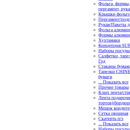
Фольга, формы
пергамент, рука
Крышки фольги
Пергамент/под
Рукав/Пакеты д
Фольга алюмин
Формы алюмин
Хухтамаки
Концепция SU
Наборы посуды
Салфетки, таре
Год
Стаканы бумаж
Тарелки CHINE
бумаги
... Показать все
Прочие товары
Клип лента/стр
Лента подарочн
тортов)/бордюр
Мешок кондите
Сетка овощная
Скатерть п/э
... Показать все
Наборы посуды