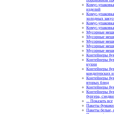
порционной пр
Комус-упаковка
изделий
Комус-упаковка
холодных закус
Комус-упаковка
Комус-упаковка
Мусорные меш
Мусорные мешк
Мусорные мешк
Мусорные мешк
Мусорные мешк
Контейнеры бу
Контейнеры бу
кухни
Контейнеры бу
кондитерских и
Контейнеры бум
вторых блюд
Контейнеры бу
Контейнеры бу
бургера, сэндви
... Показать все
Пакеты бумаж
Пакеты белые, 