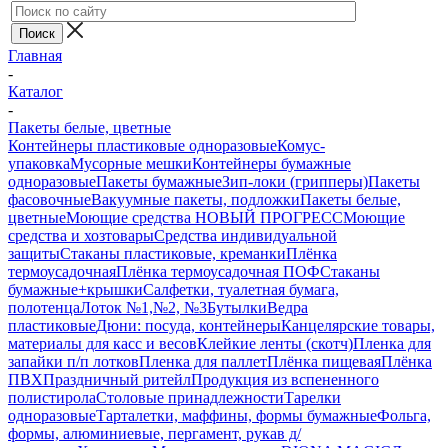
Главная
-
Каталог
-
Пакеты белые, цветные
Контейнеры пластиковые одноразовые
Комус-
упаковка
Мусорные мешки
Контейнеры бумажные
одноразовые
Пакеты бумажные
Зип-локи (грипперы)
Пакеты
фасовочные
Вакуумные пакеты, подложки
Пакеты белые,
цветные
Моющие средства НОВЫЙ ПРОГРЕСС
Моющие
средства и хозтовары
Средства индивидуальной
защиты
Стаканы пластиковые, креманки
Плёнка
термоусадочная
Плёнка термоусадочная ПОФ
Стаканы
бумажные+крышки
Салфетки, туалетная бумага,
полотенца
Лоток №1,№2, №3
Бутылки
Ведра
пластиковые
Дюни: посуда, контейнеры
Канцелярские товары,
материалы для касс и весов
Клейкие ленты (скотч)
Пленка для
запайки п/п лотков
Пленка для паллет
Плёнка пищевая
Плёнка
ПВХ
Праздничный ритейл
Продукция из вспененного
полистирола
Столовые принадлежности
Тарелки
одноразовые
Тарталетки, маффины, формы бумажные
Фольга,
формы, алюминиевые, пергамент, рукав д/