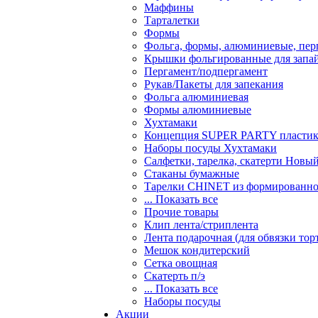
Маффины
Тарталетки
Формы
Фольга, формы, алюминиевые, перг
Крышки фольгированные для запа
Пергамент/подпергамент
Рукав/Пакеты для запекания
Фольга алюминиевая
Формы алюминиевые
Хухтамаки
Концепция SUPER PARTY пласти
Наборы посуды Хухтамаки
Салфетки, тарелка, скатерти Новы
Стаканы бумажные
Тарелки CHINET из формированно
... Показать все
Прочие товары
Клип лента/стриплента
Лента подарочная (для обвязки тор
Мешок кондитерский
Сетка овощная
Скатерть п/э
... Показать все
Наборы посуды
Акции