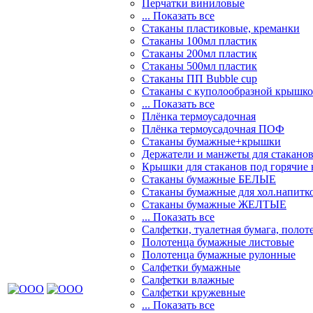
Перчатки виниловые
... Показать все
Стаканы пластиковые, креманки
Стаканы 100мл пластик
Стаканы 200мл пластик
Стаканы 500мл пластик
Стаканы ПП Bubble cup
Стаканы с куполообразной крышк
... Показать все
Плёнка термоусадочная
Плёнка термоусадочная ПОФ
Стаканы бумажные+крышки
Держатели и манжеты для стакано
Крышки для стаканов под горячие
Стаканы бумажные БЕЛЫЕ
Стаканы бумажные для хол.напит
Стаканы бумажные ЖЕЛТЫЕ
... Показать все
Салфетки, туалетная бумага, полот
Полотенца бумажные листовые
Полотенца бумажные рулонные
Салфетки бумажные
Салфетки влажные
Салфетки кружевные
... Показать все