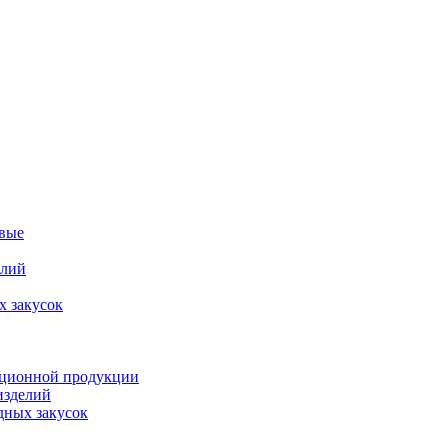
овые
елий
х закусок
орционной продукции
изделий
дных закусок