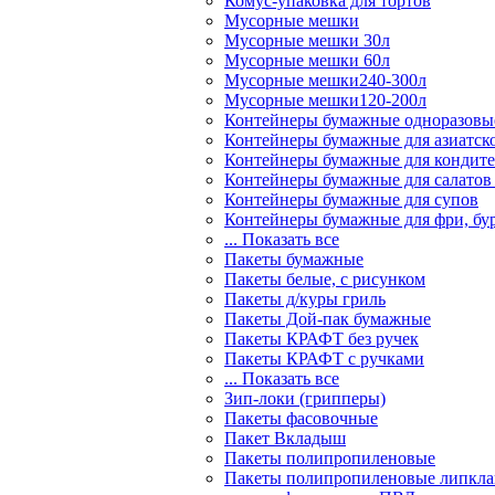
Комус-упаковка для тортов
Мусорные мешки
Мусорные мешки 30л
Мусорные мешки 60л
Мусорные мешки240-300л
Мусорные мешки120-200л
Контейнеры бумажные одноразовы
Контейнеры бумажные для азиатск
Контейнеры бумажные для кондите
Контейнеры бумажные для салатов
Контейнеры бумажные для супов
Контейнеры бумажные для фри, бур
... Показать все
Пакеты бумажные
Пакеты белые, с рисунком
Пакеты д/куры гриль
Пакеты Дой-пак бумажные
Пакеты КРАФТ без ручек
Пакеты КРАФТ с ручками
... Показать все
Зип-локи (грипперы)
Пакеты фасовочные
Пакет Вкладыш
Пакеты полипропиленовые
Пакеты полипропиленовые липкла