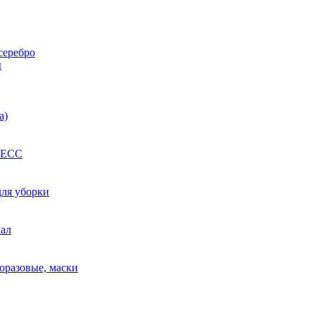
серебро
ы
а)
РЕСС
для уборки
кал
оразовые, маски