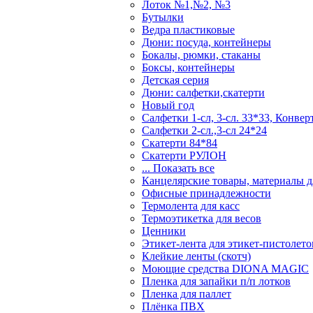
Лоток №1,№2, №3
Бутылки
Ведра пластиковые
Дюни: посуда, контейнеры
Бокалы, рюмки, стаканы
Боксы, контейнеры
Детская серия
Дюни: салфетки,скатерти
Новый год
Салфетки 1-сл, 3-сл. 33*33, Конвер
Салфетки 2-сл.,3-сл 24*24
Скатерти 84*84
Скатерти РУЛОН
... Показать все
Канцелярские товары, материалы дл
Офисные принадлежности
Термолента для касс
Термоэтикетка для весов
Ценники
Этикет-лента для этикет-пистолето
Клейкие ленты (скотч)
Моющие средства DIONA MAGIC
Пленка для запайки п/п лотков
Пленка для паллет
Плёнка ПВХ