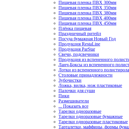
Пищевая пленка ПВХ 300мм
Пищевая пленка ПВХ 350мм
Пищевая пленка ПВХ 380мм
Пищевая пленка ПВХ 400мм
Пищевая пленка ПВХ 450мм
Плёнка пищевая
Праздничный ритейл
Посуда бумажная Новый Год
Продукция RestaLine
Продукция РarStar
Свечи, подсвечники
Продукция из вспененного полист
Ланч-Боксы из вспененного полис
Лотки из вспененного полистирол
Столовые принадлежности
Зубочистки
Ложка, вилка, нож пластиковые
Палочки для суши
Пики
Размешиватели
... Показать все
Тарелки одноразовые
Тарелки одноразовые бумажные
Тарелки одноразовые пластиковые
Тарталетки, маффины, формы бум