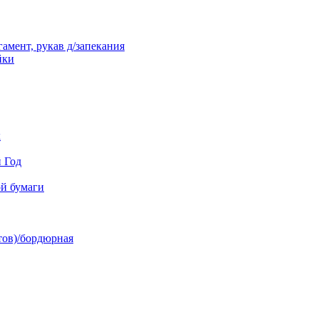
амент, рукав д/запекания
йки
к
й Год
й бумаги
тов)/бордюрная