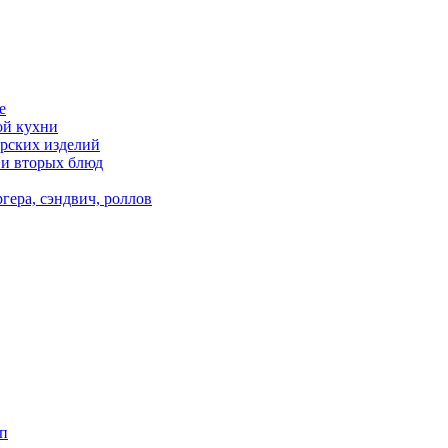
е
ой кухни
рских изделий
 и вторых блюд
гера, сэндвич, роллов
п