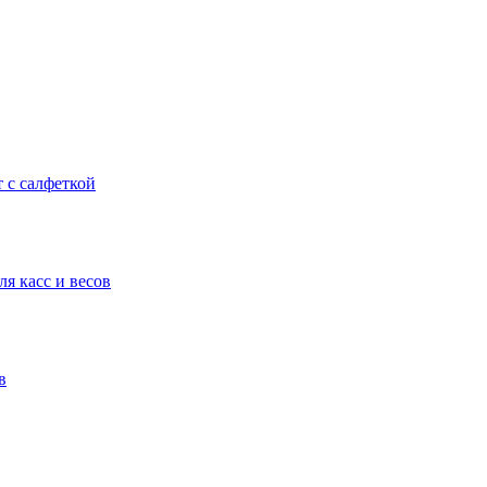
т с салфеткой
я касс и весов
в