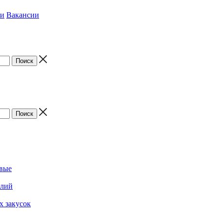
ки
Вакансии
овые
елий
х закусок