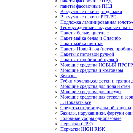
пакеты фасовочные ПВД
пакеты фасовочные ПНД
Вакуумные пакеты, подложки
Вакуумные пакеты РЕТ/РЕ
Подложка ламинированная золото/
Термоусадочные вакуумные пакет
Пакеты белые, цветные
Пакет-майка белая и Спасибо
Пакет-майка цветная
Пакеты Новый год (петля, пробивк
Пакеты с петлевой ручкой
Пакеты с пробивной ручкой
Моющие средства НОВЫЙ ПРОГ
Моющие средства и хозтовары
Белизна
Губки,мочалки,салфетки и тряпки 
Моющие средства для пола и стен
Моющие средства для посуды
Моющие средства для стекол и зер
... Показать все
Средства индивидуальной защиты
Бахилы, нарукавники, фартуки одн
Головные уборы одноразовые
Перчатки (ТРЕ)
Перчатки HIGH RISK