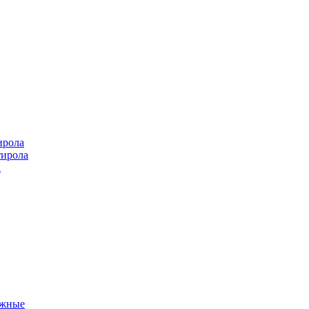
ирола
тирола
а
ажные