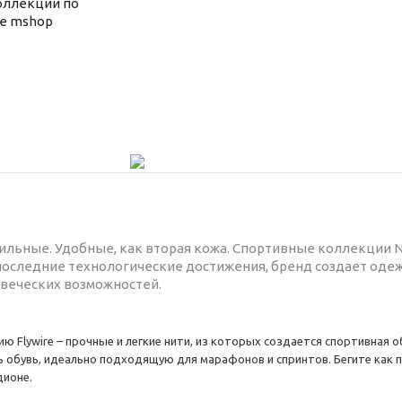
оллекции по
не mshop
льные. Удобные, как вторая кожа. Спортивные коллекции N
оследние технологические достижения, бренд создает одеж
веческих возможностей.
 Flywire – прочные и легкие нити, из которых создается спортивная об
 обувь, идеально подходящую для марафонов и спринтов. Бегите как п
дионе.