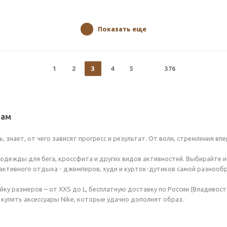
Показать еще
1
2
3
4
5
376
нам
 знает, от чего зависят прогресс и результат. От воли, стремления в
одежды для бега, кроссфита и других видов активностей. Выбирайте из
активного отдыха - джемперов, худи и курток-дутиков самой разнооб
у размеров – от XXS до L, бесплатную доставку по России (Владивосто
 купить аксессуары Nike, которые удачно дополнят образ.