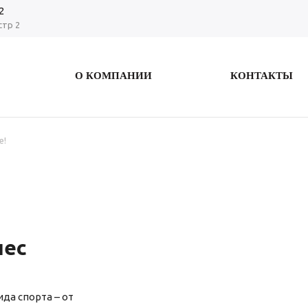
2
стр 2
О КОМПАНИИ
КОНТАКТЫ
e!
нес
да спорта – от