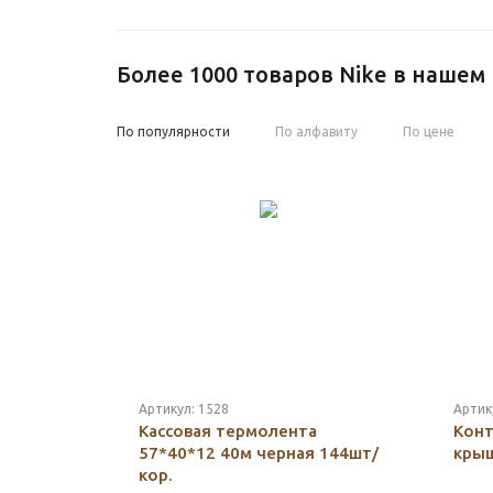
Более 1000 товаров Nike в нашем
По популярности
По алфавиту
По цене
Артикул:
1528
Артик
Кассовая термолента
Конт
57*40*12 40м черная 144шт/
крыш
кор.