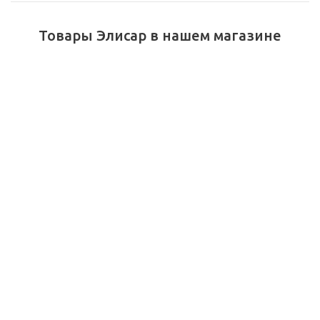
Товары Элисар в нашем магазине
Соусник 50мл с
Контейнер ЭЛ-211
неразьемн. внешн
(внут. 240*160*45)
крышкой 110/1650шт.
БЕЗСЕКЦИОННЫЙ с
Элисар
крышкой 100/300шт.