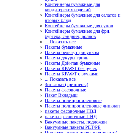
Контейнеры бумажные для
кондитерских изделий
Контейнеры бумажные для салатов и
вторых блюд
Контейнеры бумажные для супов
Контейнеры бумажные для фри,
бургера, сэндвич, роллов
... Показать все
Пакеты бумажные
Пакеты белые, с рисунком
Пакеты д/куры гриль
Пакеты Дой-пак бумажные
Пакеты КРАФТ без ручек
Пакеты КРАФТ с ручками
... Показать все
Зип-локи (грипперы)
Пакеты фасовочные
Пакет Вкладыш
Пакеты полипропиленовые
Пакеты полипропиленовые липклап
пакеты фасовочные ПВД
пакеты фасовочные ПНД
Вакуумные пакеты, подложки
Вакуумные пакеты РЕТ/РЕ
Подложка ламинированная золото/