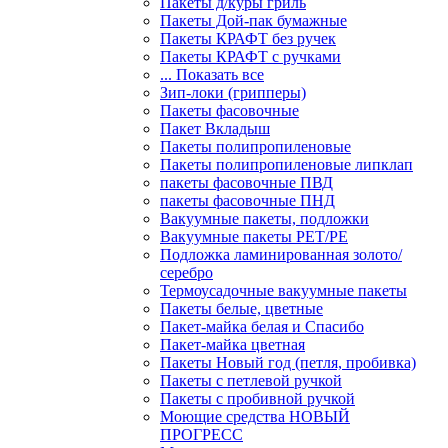
Пакеты д/куры гриль
Пакеты Дой-пак бумажные
Пакеты КРАФТ без ручек
Пакеты КРАФТ с ручками
... Показать все
Зип-локи (грипперы)
Пакеты фасовочные
Пакет Вкладыш
Пакеты полипропиленовые
Пакеты полипропиленовые липклап
пакеты фасовочные ПВД
пакеты фасовочные ПНД
Вакуумные пакеты, подложки
Вакуумные пакеты РЕТ/РЕ
Подложка ламинированная золото/
серебро
Термоусадочные вакуумные пакеты
Пакеты белые, цветные
Пакет-майка белая и Спасибо
Пакет-майка цветная
Пакеты Новый год (петля, пробивка)
Пакеты с петлевой ручкой
Пакеты с пробивной ручкой
Моющие средства НОВЫЙ
ПРОГРЕСС