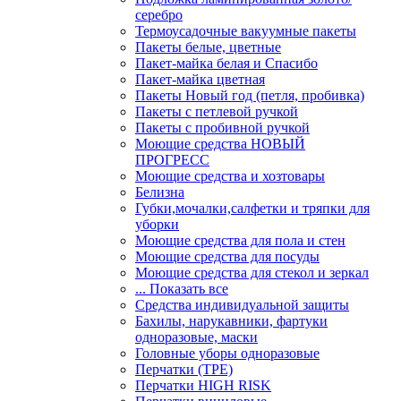
серебро
Термоусадочные вакуумные пакеты
Пакеты белые, цветные
Пакет-майка белая и Спасибо
Пакет-майка цветная
Пакеты Новый год (петля, пробивка)
Пакеты с петлевой ручкой
Пакеты с пробивной ручкой
Моющие средства НОВЫЙ
ПРОГРЕСС
Моющие средства и хозтовары
Белизна
Губки,мочалки,салфетки и тряпки для
уборки
Моющие средства для пола и стен
Моющие средства для посуды
Моющие средства для стекол и зеркал
... Показать все
Средства индивидуальной защиты
Бахилы, нарукавники, фартуки
одноразовые, маски
Головные уборы одноразовые
Перчатки (ТРЕ)
Перчатки HIGH RISK