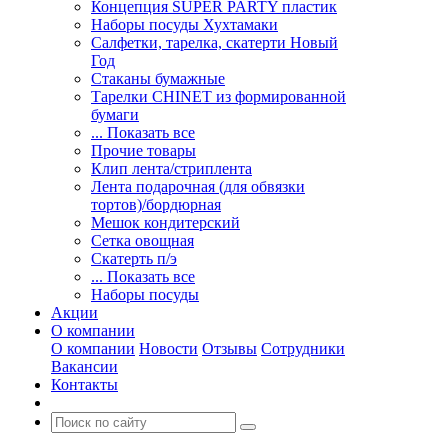
Концепция SUPER PARTY пластик
Наборы посуды Хухтамаки
Салфетки, тарелка, скатерти Новый
Год
Стаканы бумажные
Тарелки CHINET из формированной
бумаги
... Показать все
Прочие товары
Клип лента/стриплента
Лента подарочная (для обвязки
тортов)/бордюрная
Мешок кондитерский
Сетка овощная
Скатерть п/э
... Показать все
Наборы посуды
Акции
О компании
О компании
Новости
Отзывы
Сотрудники
Вакансии
Контакты