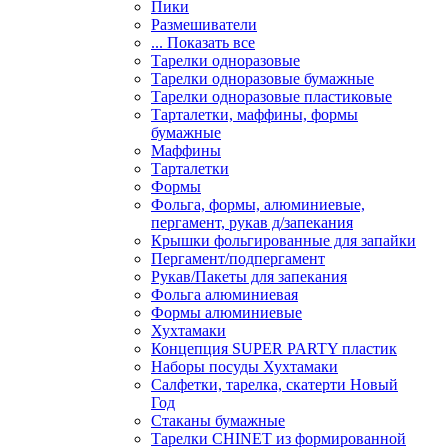
Пики
Размешиватели
... Показать все
Тарелки одноразовые
Тарелки одноразовые бумажные
Тарелки одноразовые пластиковые
Тарталетки, маффины, формы
бумажные
Маффины
Тарталетки
Формы
Фольга, формы, алюминиевые,
пергамент, рукав д/запекания
Крышки фольгированные для запайки
Пергамент/подпергамент
Рукав/Пакеты для запекания
Фольга алюминиевая
Формы алюминиевые
Хухтамаки
Концепция SUPER PARTY пластик
Наборы посуды Хухтамаки
Салфетки, тарелка, скатерти Новый
Год
Стаканы бумажные
Тарелки CHINET из формированной