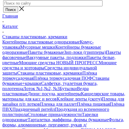
Главная
-
Каталог
-
Стаканы пластиковые, креманки
Контейнеры пластиковые одноразовые
Комус-
упаковка
Мусорные мешки
Контейнеры бумажные
одноразовые
Пакеты бумажные
Зип-локи (грипперы)
Пакеты
фасовочные
Вакуумные пакеты, подложки
Пакеты белые,
цветные
Моющие средства НОВЫЙ ПРОГРЕСС
Моющие
средства и хозтовары
Средства индивидуальной
защиты
Стаканы пластиковые, креманки
Плёнка
термоусадочная
Плёнка термоусадочная ПОФ
Стаканы
бумажные+крышки
Салфетки, туалетная бумага,
полотенца
Лоток №1,№2, №3
Бутылки
Ведра
пластиковые
Дюни: посуда, контейнеры
Канцелярские товары,
материалы для касс и весов
Клейкие ленты (скотч)
Пленка для
запайки п/п лотков
Пленка для паллет
Плёнка пищевая
Плёнка
ПВХ
Праздничный ритейл
Продукция из вспененного
полистирола
Столовые принадлежности
Тарелки
одноразовые
Тарталетки, маффины, формы бумажные
Фольга,
формы, алюминиевые, пергамент, рукав д/