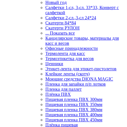
Новый год
Салфетки 1-сл, 3-сл. 33*33, Конверт с
салфеткой
Салфетки 2-сл.,3-сл 24*24
Скатерти 84*84
Скатерти РУЛОН
... Показать все
Канцелярские товары, материалы для
касс и весов
Офисные принадлежности
Термолента для касс
Термоэтикетка для весов
Ценники
Этикет-лента для этикет-пистолетов
Клейкие ленты (скотч)
Моющие средства DIONA MAGIC
Пленка для запайки п/п лотков
Пленка для паллет
Плёнка ПВХ
Пищевая пленка ПВХ 300мм
Пищевая пленка ПВХ 350мм
Пищевая пленка ПВХ 380мм
Пищевая пленка ПВХ 400мм
Пищевая пленка ПВХ 450мм
Плёнка пищевая