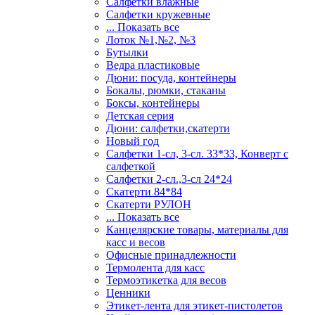
Салфетки влажные
Салфетки кружевные
... Показать все
Лоток №1,№2, №3
Бутылки
Ведра пластиковые
Дюни: посуда, контейнеры
Бокалы, рюмки, стаканы
Боксы, контейнеры
Детская серия
Дюни: салфетки,скатерти
Новый год
Салфетки 1-сл, 3-сл. 33*33, Конверт с
салфеткой
Салфетки 2-сл.,3-сл 24*24
Скатерти 84*84
Скатерти РУЛОН
... Показать все
Канцелярские товары, материалы для
касс и весов
Офисные принадлежности
Термолента для касс
Термоэтикетка для весов
Ценники
Этикет-лента для этикет-пистолетов