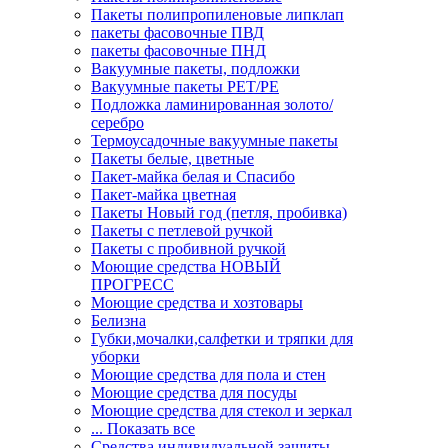
Пакеты полипропиленовые липклап
пакеты фасовочные ПВД
пакеты фасовочные ПНД
Вакуумные пакеты, подложки
Вакуумные пакеты РЕТ/РЕ
Подложка ламинированная золото/
серебро
Термоусадочные вакуумные пакеты
Пакеты белые, цветные
Пакет-майка белая и Спасибо
Пакет-майка цветная
Пакеты Новый год (петля, пробивка)
Пакеты с петлевой ручкой
Пакеты с пробивной ручкой
Моющие средства НОВЫЙ
ПРОГРЕСС
Моющие средства и хозтовары
Белизна
Губки,мочалки,салфетки и тряпки для
уборки
Моющие средства для пола и стен
Моющие средства для посуды
Моющие средства для стекол и зеркал
... Показать все
Средства индивидуальной защиты