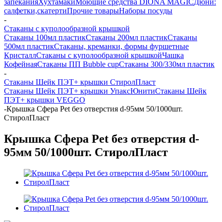
запекания
Хухтамаки
Моющие средства DIONA MAGIC
Дюни:
салфетки,скатерти
Прочие товары
Наборы посуды
-
Стаканы с куполообразной крышкой
Стаканы 100мл пластик
Стаканы 200мл пластик
Стаканы
500мл пластик
Стаканы, креманки, формы фуршетные
Кристалл
Стаканы с куполообразной крышкой
Чашка
Кофейная
Стаканы ПП Bubble cup
Стаканы 300/330мл пластик
-
Стаканы Шейк ПЭТ+ крышки СтиролПласт
Стаканы Шейк ПЭТ+ крышки УпаксЮнити
Стаканы Шейк
ПЭТ+ крышки VEGGO
-
Крышка Сфера Pet без отверстия d-95мм 50/1000шт.
СтиролПласт
Крышка Сфера Pet без отверстия d-
95мм 50/1000шт. СтиролПласт