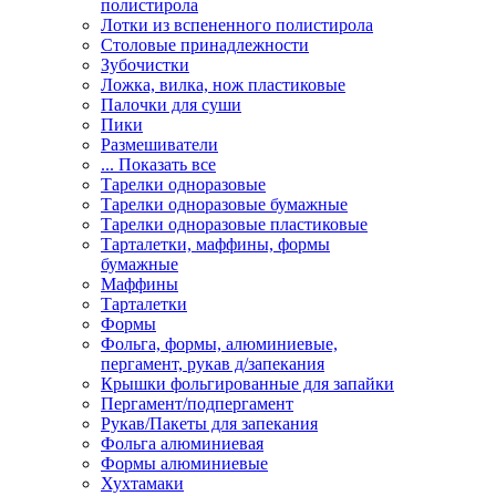
полистирола
Лотки из вспененного полистирола
Столовые принадлежности
Зубочистки
Ложка, вилка, нож пластиковые
Палочки для суши
Пики
Размешиватели
... Показать все
Тарелки одноразовые
Тарелки одноразовые бумажные
Тарелки одноразовые пластиковые
Тарталетки, маффины, формы
бумажные
Маффины
Тарталетки
Формы
Фольга, формы, алюминиевые,
пергамент, рукав д/запекания
Крышки фольгированные для запайки
Пергамент/подпергамент
Рукав/Пакеты для запекания
Фольга алюминиевая
Формы алюминиевые
Хухтамаки