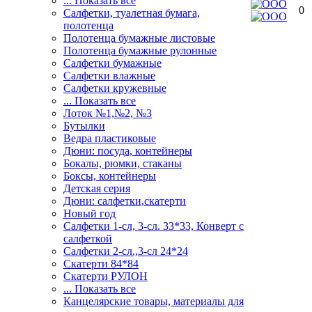
... Показать все
0
Салфетки, туалетная бумага,
полотенца
Полотенца бумажные листовые
Полотенца бумажные рулонные
Салфетки бумажные
Салфетки влажные
Салфетки кружевные
... Показать все
Лоток №1,№2, №3
Бутылки
Ведра пластиковые
Дюни: посуда, контейнеры
Бокалы, рюмки, стаканы
Боксы, контейнеры
Детская серия
Дюни: салфетки,скатерти
Новый год
Салфетки 1-сл, 3-сл. 33*33, Конверт с
салфеткой
Салфетки 2-сл.,3-сл 24*24
Скатерти 84*84
Скатерти РУЛОН
... Показать все
Канцелярские товары, материалы для