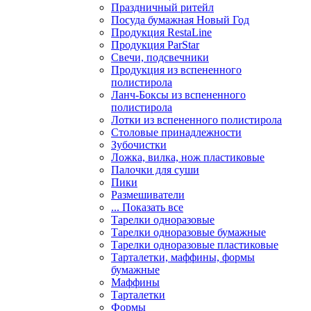
Праздничный ритейл
Посуда бумажная Новый Год
Продукция RestaLine
Продукция РarStar
Свечи, подсвечники
Продукция из вспененного
полистирола
Ланч-Боксы из вспененного
полистирола
Лотки из вспененного полистирола
Столовые принадлежности
Зубочистки
Ложка, вилка, нож пластиковые
Палочки для суши
Пики
Размешиватели
... Показать все
Тарелки одноразовые
Тарелки одноразовые бумажные
Тарелки одноразовые пластиковые
Тарталетки, маффины, формы
бумажные
Маффины
Тарталетки
Формы