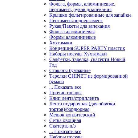
Фольга, формы, алюминиевые,
пергамент, рукав д/запекания
Крышки фольгированные для запайки
Пергамент/подпергамент
Рукав/Пакеты для запекания
Фольга алюминиевая
Формы алюминиевые
Хухтамаки
Концепция SUPER PARTY пластик
Наборы посуды Хухтамаки
Салфетки, тарелка, скатерти Новый
Год
Стаканы бумажные
Тарелки CHINET из формированной
бумаги
... Показать все
Прочие товары
Клип лента/стриплента
Лента подарочная (для обвязки
тортов)/бордюрная
Мешок кондитерский
Сетка овощная
Скатерть п/э
... Показать все
Наборы посуды