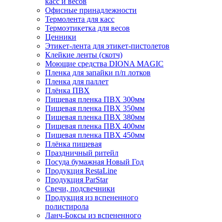
касс и весов
Офисные принадлежности
Термолента для касс
Термоэтикетка для весов
Ценники
Этикет-лента для этикет-пистолетов
Клейкие ленты (скотч)
Моющие средства DIONA MAGIC
Пленка для запайки п/п лотков
Пленка для паллет
Плёнка ПВХ
Пищевая пленка ПВХ 300мм
Пищевая пленка ПВХ 350мм
Пищевая пленка ПВХ 380мм
Пищевая пленка ПВХ 400мм
Пищевая пленка ПВХ 450мм
Плёнка пищевая
Праздничный ритейл
Посуда бумажная Новый Год
Продукция RestaLine
Продукция РarStar
Свечи, подсвечники
Продукция из вспененного
полистирола
Ланч-Боксы из вспененного